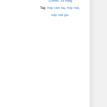
125mm
,
Xả hàng
Tag:
may cam tay
,
máy mài
,
máy mài góc