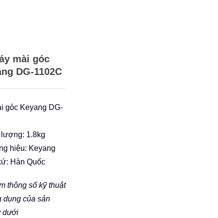
áy mài góc
ang DG-1102C
i góc Keyang DG-
 lượng: 1.8kg
ng hiệu: Keyang
 xứ: Hàn Quốc
 thông số kỹ thuật
g dụng của sản
 dưới