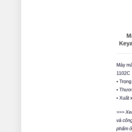
M
Key
Máy mà
1102C
• Trọng
• Thươ
• Xuất
>>> Xem
và côn
phẩm ở