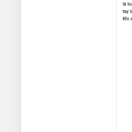
là l
tay 
Khi 