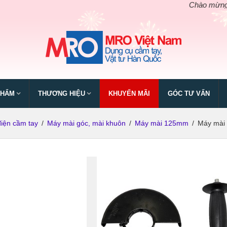
Chào mừng ngày giỗ
PHẨM
THƯƠNG HIỆU
KHUYẾN MÃI
GÓC TƯ VẤN
iện cầm tay
/
Máy mài góc, mài khuôn
/
Máy mài 125mm
/
Máy mài 