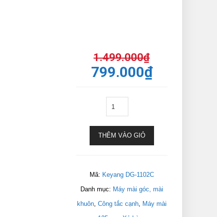
1.499.000
₫
799.000
₫
THÊM VÀO GIỎ
Mã:
Keyang DG-1102C
Danh mục:
Máy mài góc, mài
khuôn
,
Công tắc cạnh
,
Máy mài