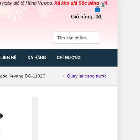
 tổ Hùng Vương.
Xả kho giá Sốc bằng giá Gốc
cho các sản phẩm dụ
0
0
₫
Giỏ hàng:
LIÊN HỆ
XẢ HÀNG
CHỈ ĐƯỜNG
góc Keyang DG-1102C
Quay lại trang trước