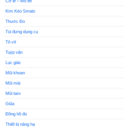
Cờ lê – Mỏ lết
Kìm Kéo Smato
Thước Đo
Túi đựng dụng cụ
Tô vít
Tuýp vặn
Lục giác
Mũi khoan
Mũi mài
Mũi taro
Giũa
Đồng hồ đo
Thiết bị nâng hạ