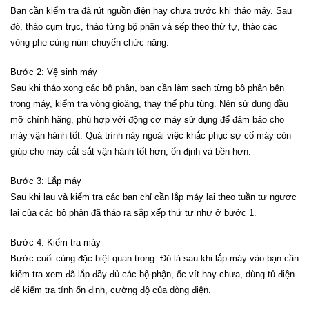
Bạn cần kiểm tra đã rút nguồn điện hay chưa trước khi tháo máy. Sau
đó, tháo cụm trục, tháo từng bộ phận và sếp theo thứ tự, tháo các
vòng phe cùng núm chuyển chức năng.
Bước 2: Vệ sinh máy
Sau khi tháo xong các bộ phận, bạn cần làm sạch từng bộ phận bên
trong máy, kiểm tra vòng gioăng, thay thế phụ tùng. Nên sử dụng dầu
mỡ chính hãng, phù hợp với động cơ máy sử dụng để đảm bảo cho
máy vận hành tốt. Quá trình này ngoài việc khắc phục sự cố máy còn
giúp cho máy cắt sắt vận hành tốt hơn, ổn định và bền hơn.
Bước 3: Lắp máy
Sau khi lau và kiểm tra các bạn chỉ cần lắp máy lại theo tuần tự ngược
lại của các bộ phận đã tháo ra sắp xếp thứ tự như ở bước 1.
Bước 4: Kiểm tra máy
Bước cuối cùng đặc biệt quan trong. Đó là sau khi lắp máy vào bạn cần
kiểm tra xem đã lắp đầy đủ các bộ phận, ốc vít hay chưa, dùng tủ điện
để kiểm tra tính ổn định, cường độ của dòng điện.