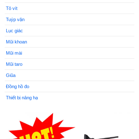
Tô vít
Tuýp vặn
Lục giác
Mũi khoan
Mũi mài
Mũi taro
Giũa
Đồng hồ đo
Thiết bị nâng hạ