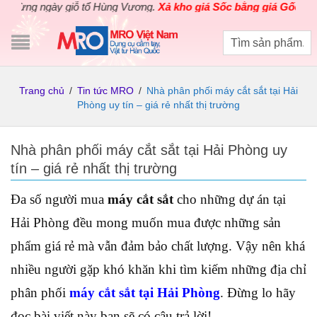
g ngày giỗ tổ Hùng Vương.
Xả kho giá Sốc bằng giá Gốc
cho các s
Trang chủ
/
Tin tức MRO
/
Nhà phân phối máy cắt sắt tại Hải
Phòng uy tín – giá rẻ nhất thị trường
Nhà phân phối máy cắt sắt tại Hải Phòng uy
tín – giá rẻ nhất thị trường
Đa số người mua
máy cắt sắt
cho những dự án tại
Hải Phòng đều mong muốn mua được những sản
phẩm giá rẻ mà vẫn đảm bảo chất lượng. Vậy nên khá
nhiều người gặp khó khăn khi tìm kiếm những địa chỉ
phân phối
máy cắt sắt tại Hải Phòng
. Đừng lo hãy
đọc bài viết này bạn sẽ có câu trả lời!