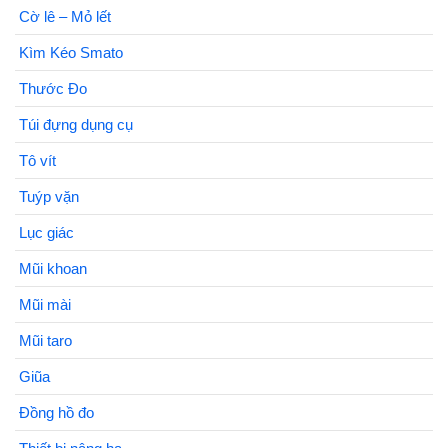
Cờ lê – Mỏ lết
Kìm Kéo Smato
Thước Đo
Túi đựng dụng cụ
Tô vít
Tuýp vặn
Lục giác
Mũi khoan
Mũi mài
Mũi taro
Giũa
Đồng hồ đo