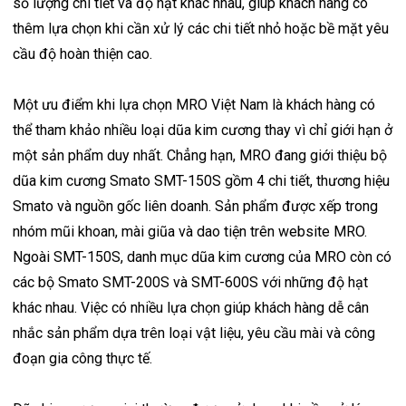
số lượng chi tiết và độ hạt khác nhau, giúp khách hàng có
thêm lựa chọn khi cần xử lý các chi tiết nhỏ hoặc bề mặt yêu
cầu độ hoàn thiện cao.
Một ưu điểm khi lựa chọn MRO Việt Nam là khách hàng có
thể tham khảo nhiều loại dũa kim cương thay vì chỉ giới hạn ở
một sản phẩm duy nhất. Chẳng hạn, MRO đang giới thiệu bộ
dũa kim cương Smato SMT-150S gồm 4 chi tiết, thương hiệu
Smato và nguồn gốc liên doanh. Sản phẩm được xếp trong
nhóm mũi khoan, mài giũa và dao tiện trên website MRO.
Ngoài SMT-150S, danh mục dũa kim cương của MRO còn có
các bộ Smato SMT-200S và SMT-600S với những độ hạt
khác nhau. Việc có nhiều lựa chọn giúp khách hàng dễ cân
nhắc sản phẩm dựa trên loại vật liệu, yêu cầu mài và công
đoạn gia công thực tế.