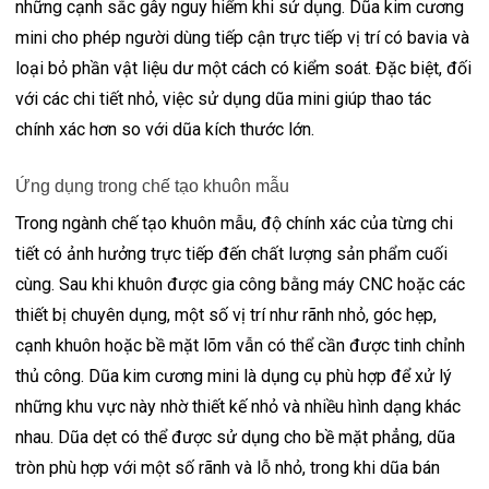
những cạnh sắc gây nguy hiểm khi sử dụng. Dũa kim cương
mini cho phép người dùng tiếp cận trực tiếp vị trí có bavia và
loại bỏ phần vật liệu dư một cách có kiểm soát. Đặc biệt, đối
với các chi tiết nhỏ, việc sử dụng dũa mini giúp thao tác
chính xác hơn so với dũa kích thước lớn.
Ứng dụng trong chế tạo khuôn mẫu
Trong ngành chế tạo khuôn mẫu, độ chính xác của từng chi
tiết có ảnh hưởng trực tiếp đến chất lượng sản phẩm cuối
cùng. Sau khi khuôn được gia công bằng máy CNC hoặc các
thiết bị chuyên dụng, một số vị trí như rãnh nhỏ, góc hẹp,
cạnh khuôn hoặc bề mặt lõm vẫn có thể cần được tinh chỉnh
thủ công. Dũa kim cương mini là dụng cụ phù hợp để xử lý
những khu vực này nhờ thiết kế nhỏ và nhiều hình dạng khác
nhau. Dũa dẹt có thể được sử dụng cho bề mặt phẳng, dũa
tròn phù hợp với một số rãnh và lỗ nhỏ, trong khi dũa bán