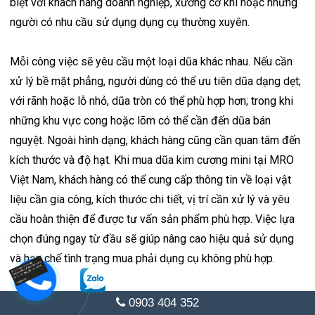
biệt với khách hàng doanh nghiệp, xưởng cơ khí hoặc những
người có nhu cầu sử dụng dụng cụ thường xuyên.
Mỗi công việc sẽ yêu cầu một loại dũa khác nhau. Nếu cần
xử lý bề mặt phẳng, người dùng có thể ưu tiên dũa dạng dẹt;
với rãnh hoặc lỗ nhỏ, dũa tròn có thể phù hợp hơn; trong khi
những khu vực cong hoặc lõm có thể cần đến dũa bán
nguyệt. Ngoài hình dạng, khách hàng cũng cần quan tâm đến
kích thước và độ hạt. Khi mua dũa kim cương mini tại MRO
Việt Nam, khách hàng có thể cung cấp thông tin về loại vật
liệu cần gia công, kích thước chi tiết, vị trí cần xử lý và yêu
cầu hoàn thiện để được tư vấn sản phẩm phù hợp. Việc lựa
chọn đúng ngay từ đầu sẽ giúp nâng cao hiệu quả sử dụng
và hạn chế tình trạng mua phải dụng cụ không phù hợp.
MRO Việt Nam công bố thông tin liên hệ và hệ thống phân
0903 404 352