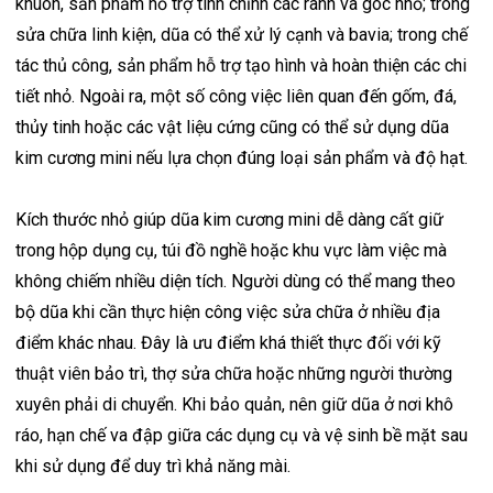
khuôn, sản phẩm hỗ trợ tinh chỉnh các rãnh và góc nhỏ; trong
sửa chữa linh kiện, dũa có thể xử lý cạnh và bavia; trong chế
tác thủ công, sản phẩm hỗ trợ tạo hình và hoàn thiện các chi
tiết nhỏ. Ngoài ra, một số công việc liên quan đến gốm, đá,
thủy tinh hoặc các vật liệu cứng cũng có thể sử dụng dũa
kim cương mini nếu lựa chọn đúng loại sản phẩm và độ hạt.
Kích thước nhỏ giúp dũa kim cương mini dễ dàng cất giữ
trong hộp dụng cụ, túi đồ nghề hoặc khu vực làm việc mà
không chiếm nhiều diện tích. Người dùng có thể mang theo
bộ dũa khi cần thực hiện công việc sửa chữa ở nhiều địa
điểm khác nhau. Đây là ưu điểm khá thiết thực đối với kỹ
thuật viên bảo trì, thợ sửa chữa hoặc những người thường
xuyên phải di chuyển. Khi bảo quản, nên giữ dũa ở nơi khô
ráo, hạn chế va đập giữa các dụng cụ và vệ sinh bề mặt sau
khi sử dụng để duy trì khả năng mài.