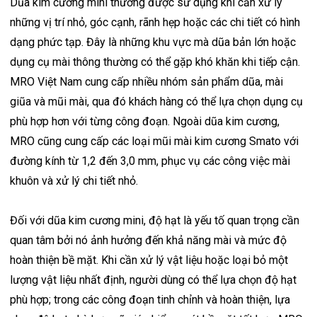
Dũa kim cương mini thường được sử dụng khi cần xử lý
những vị trí nhỏ, góc cạnh, rãnh hẹp hoặc các chi tiết có hình
dạng phức tạp. Đây là những khu vực mà dũa bản lớn hoặc
dụng cụ mài thông thường có thể gặp khó khăn khi tiếp cận.
MRO Việt Nam cung cấp nhiều nhóm sản phẩm dũa, mài
giũa và mũi mài, qua đó khách hàng có thể lựa chọn dụng cụ
phù hợp hơn với từng công đoạn. Ngoài dũa kim cương,
MRO cũng cung cấp các loại mũi mài kim cương Smato với
đường kính từ 1,2 đến 3,0 mm, phục vụ các công việc mài
khuôn và xử lý chi tiết nhỏ.
Đối với dũa kim cương mini, độ hạt là yếu tố quan trọng cần
quan tâm bởi nó ảnh hưởng đến khả năng mài và mức độ
hoàn thiện bề mặt. Khi cần xử lý vật liệu hoặc loại bỏ một
lượng vật liệu nhất định, người dùng có thể lựa chọn độ hạt
phù hợp; trong các công đoạn tinh chỉnh và hoàn thiện, lựa