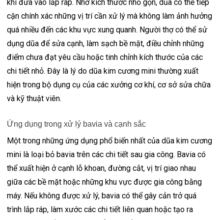
khi đưa vào lắp ráp. Nhờ kích thước nhỏ gọn, dũa có thể tiếp
cận chính xác những vị trí cần xử lý mà không làm ảnh hưởng
quá nhiều đến các khu vực xung quanh. Người thợ có thể sử
dụng dũa để sửa cạnh, làm sạch bề mặt, điều chỉnh những
điểm chưa đạt yêu cầu hoặc tinh chỉnh kích thước của các
chi tiết nhỏ. Đây là lý do dũa kim cương mini thường xuất
hiện trong bộ dụng cụ của các xưởng cơ khí, cơ sở sửa chữa
và kỹ thuật viên.
Ứng dụng trong xử lý bavia và cạnh sắc
Một trong những ứng dụng phổ biến nhất của dũa kim cương
mini là loại bỏ bavia trên các chi tiết sau gia công. Bavia có
thể xuất hiện ở cạnh lỗ khoan, đường cắt, vị trí giao nhau
giữa các bề mặt hoặc những khu vực được gia công bằng
máy. Nếu không được xử lý, bavia có thể gây cản trở quá
trình lắp ráp, làm xước các chi tiết liên quan hoặc tạo ra