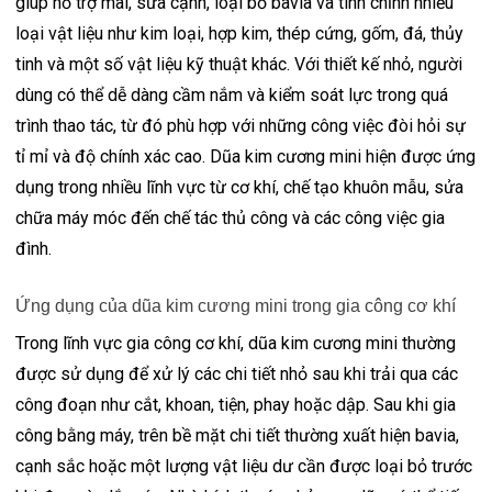
giúp hỗ trợ mài, sửa cạnh, loại bỏ bavia và tinh chỉnh nhiều
loại vật liệu như kim loại, hợp kim, thép cứng, gốm, đá, thủy
tinh và một số vật liệu kỹ thuật khác. Với thiết kế nhỏ, người
dùng có thể dễ dàng cầm nắm và kiểm soát lực trong quá
trình thao tác, từ đó phù hợp với những công việc đòi hỏi sự
tỉ mỉ và độ chính xác cao. Dũa kim cương mini hiện được ứng
dụng trong nhiều lĩnh vực từ cơ khí, chế tạo khuôn mẫu, sửa
chữa máy móc đến chế tác thủ công và các công việc gia
đình.
Ứng dụng của dũa kim cương mini trong gia công cơ khí
Trong lĩnh vực gia công cơ khí, dũa kim cương mini thường
được sử dụng để xử lý các chi tiết nhỏ sau khi trải qua các
công đoạn như cắt, khoan, tiện, phay hoặc dập. Sau khi gia
công bằng máy, trên bề mặt chi tiết thường xuất hiện bavia,
cạnh sắc hoặc một lượng vật liệu dư cần được loại bỏ trước