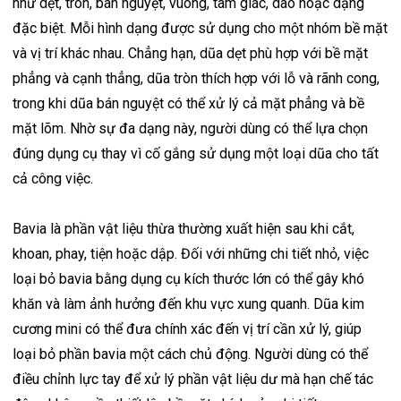
như dẹt, tròn, bán nguyệt, vuông, tam giác, dao hoặc dạng
đặc biệt. Mỗi hình dạng được sử dụng cho một nhóm bề mặt
và vị trí khác nhau. Chẳng hạn, dũa dẹt phù hợp với bề mặt
phẳng và cạnh thẳng, dũa tròn thích hợp với lỗ và rãnh cong,
trong khi dũa bán nguyệt có thể xử lý cả mặt phẳng và bề
mặt lõm. Nhờ sự đa dạng này, người dùng có thể lựa chọn
đúng dụng cụ thay vì cố gắng sử dụng một loại dũa cho tất
cả công việc.
Bavia là phần vật liệu thừa thường xuất hiện sau khi cắt,
khoan, phay, tiện hoặc dập. Đối với những chi tiết nhỏ, việc
loại bỏ bavia bằng dụng cụ kích thước lớn có thể gây khó
khăn và làm ảnh hưởng đến khu vực xung quanh. Dũa kim
cương mini có thể đưa chính xác đến vị trí cần xử lý, giúp
loại bỏ phần bavia một cách chủ động. Người dùng có thể
điều chỉnh lực tay để xử lý phần vật liệu dư mà hạn chế tác