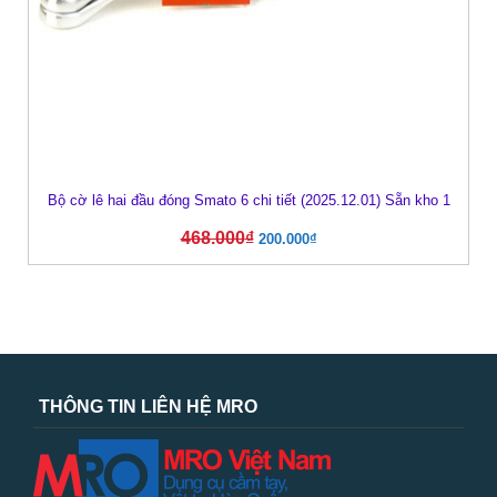
Bộ cờ lê hai đầu đóng Smato 6 chi tiết (2025.12.01) Sẵn kho 1
468.000
₫
200.000
₫
THÔNG TIN LIÊN HỆ MRO