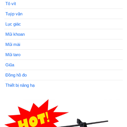
Tô vít
Tuýp vặn
Lục giác
Mũi khoan
Mũi mài
Mũi taro
Giũa
Đồng hồ đo
Thiết bị nâng hạ