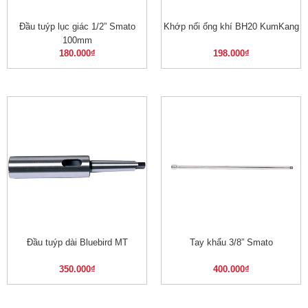
Đầu tuýp lục giác 1/2” Smato
Khớp nối ống khí BH20 KumKang
100mm
180.000
₫
198.000
₫
Đầu tuýp dài Bluebird MT
Tay khẩu 3/8” Smato
350.000
₫
400.000
₫