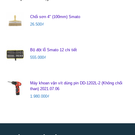
Chổi sơn 4" (100mm) Smato
26.500
₫
Bộ đột lỗ Smato 12 chi tiết
555.000
₫
Máy khoan vặn vít dùng pin DD-1202L-2 (Không chổi
than) 2021.07.06
1.980.000
₫