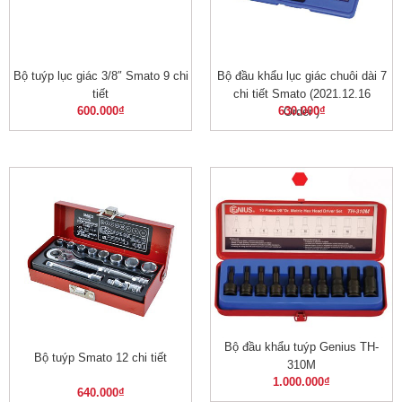
Bộ tuýp lục giác 3/8″ Smato 9 chi
Bộ đầu khẩu lục giác chuôi dài 7
tiết
chi tiết Smato (2021.12.16
600.000
₫
630.000
₫
Order )
Bộ đầu khẩu tuýp Genius TH-
Bộ tuýp Smato 12 chi tiết
310M
1.000.000
₫
640.000
₫