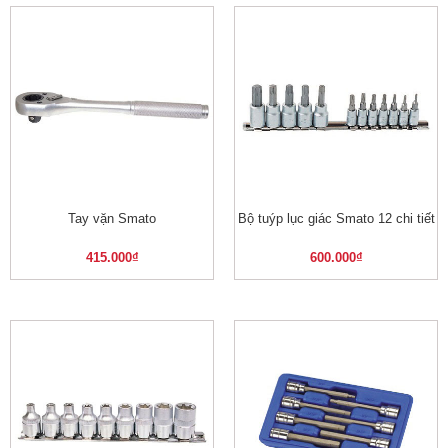
Tay vặn Smato
Bộ tuýp lục giác Smato 12 chi tiết
415.000
₫
600.000
₫