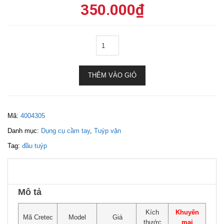
350.000
₫
THÊM VÀO GIỎ
Mã:
4004305
Danh mục:
Dụng cụ cầm tay
,
Tuýp vặn
Tag:
đầu tuýp
Mô tả
Kích
Khuyến
Mã Cretec
Model
Giá
thước
mại