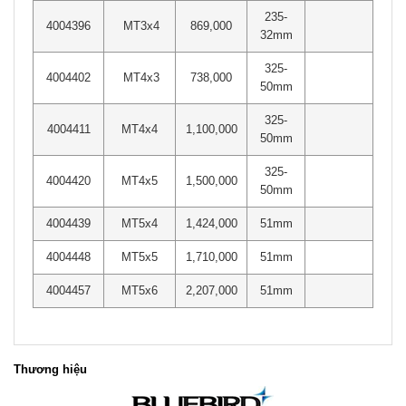
235-
4004396
MT3x4
869,000
32mm
325-
4004402
MT4x3
738,000
50mm
325-
4004411
MT4x4
1,100,000
50mm
325-
4004420
MT4x5
1,500,000
50mm
4004439
MT5x4
1,424,000
51mm
4004448
MT5x5
1,710,000
51mm
4004457
MT5x6
2,207,000
51mm
Thương hiệu