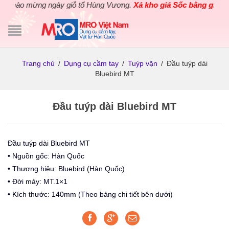
hào mừng ngày giỗ tổ Hùng Vương.
Xả kho giá Sốc bằng giá Gốc
Trang chủ
/
Dụng cụ cầm tay
/
Tuýp vặn
/
Đầu tuýp dài
Bluebird MT
Đầu tuýp dài Bluebird MT
Đầu tuýp dài Bluebird MT
• Nguồn gốc: Hàn Quốc
• Thương hiệu: Bluebird (Hàn Quốc)
• Đời máy: MT.1×1
• Kích thước: 140mm (Theo bảng chi tiết bên dưới)