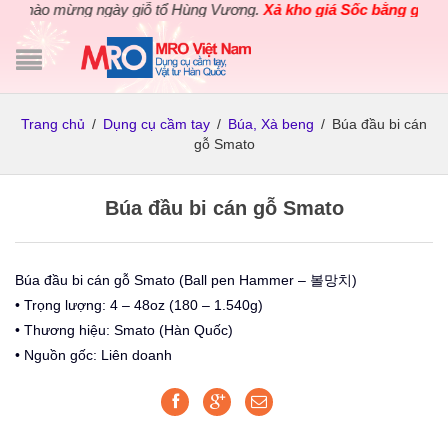
Chào mừng ngày giỗ tổ Hùng Vương.
Xả kho giá Sốc bằng giá Gốc
Trang chủ
/
Dụng cụ cầm tay
/
Búa, Xà beng
/
Búa đầu bi cán
gỗ Smato
Búa đầu bi cán gỗ Smato
Búa đầu bi cán gỗ Smato (Ball pen Hammer – 볼망치)
• Trọng lượng: 4 – 48oz (180 – 1.540g)
• Thương hiệu: Smato (Hàn Quốc)
• Nguồn gốc: Liên doanh