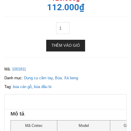
112.000
₫
THÊM VÀO GIỎ
Mã:
1001811
Danh mục:
Dụng cụ cầm tay
,
Búa, Xà beng
Tag:
búa cán gỗ
,
búa đầu bi
Mô tả
Mã Cretec
Model
Giá