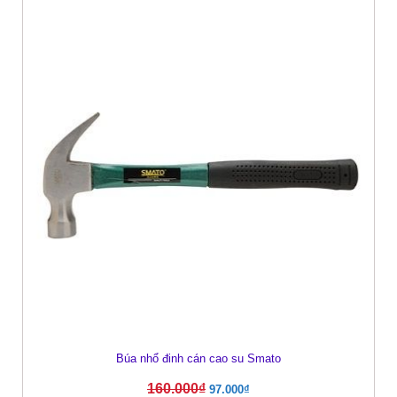
Búa nhổ đinh cán cao su Smato
160.000
₫
97.000
₫