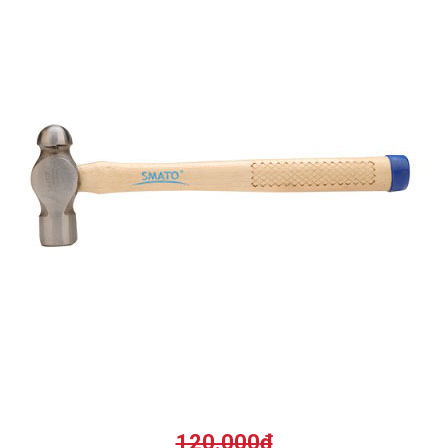
120.000
₫