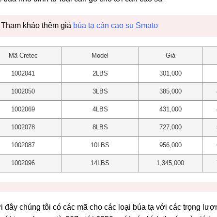
Tham khảo thêm giá
búa tạ cán cao su Smato
Mã Cretec
Model
Giá
1002041
2LBS
301,000
1002050
3LBS
385,000
1002069
4LBS
431,000
1002078
8LBS
727,000
1002087
10LBS
956,000
1002096
14LBS
1,345,000
 đây chúng tôi có các mã cho các loại búa tạ với các trọng l