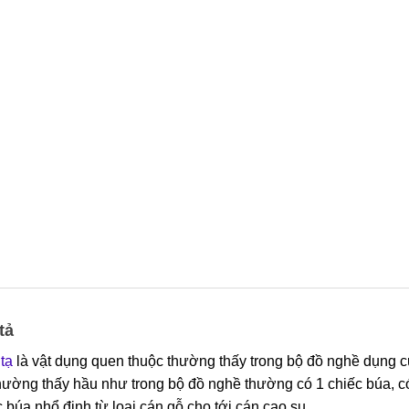
tả
tạ
là vật dụng quen thuộc thường thấy trong bộ đồ nghề dụng c
hường thấy hầu như trong bộ đồ nghề thường có 1 chiếc búa, có 
.
 búa nhổ đinh từ loại cán gỗ cho tới cán cao su