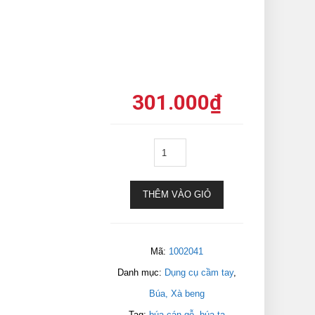
301.000
₫
THÊM VÀO GIỎ
Mã:
1002041
Danh mục:
Dụng cụ cầm tay
,
Búa, Xà beng
Tag:
búa cán gỗ
,
búa tạ