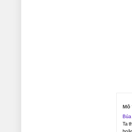
Mô 
Búa 
Ta t
hoặc