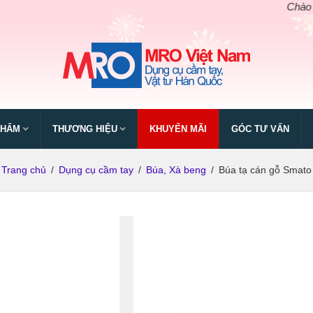
Chào mừng n
PHẨM
THƯƠNG HIỆU
KHUYẾN MÃI
GÓC TƯ VẤN
Trang chủ
/
Dụng cụ cầm tay
/
Búa, Xà beng
/
Búa tạ cán gỗ Smato