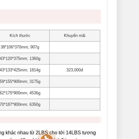
Kích thước
Khuyến mãi
38*106*370mm; 907g
43*120*375mm; 1360g
43*133*425mm; 1814g
323,000đ
59*155*900mm; 3175g
62*175*900mm; 4536g
70*187*900mm; 6350g
ượng khác nhau từ 2LBS cho tới 14LBS tương