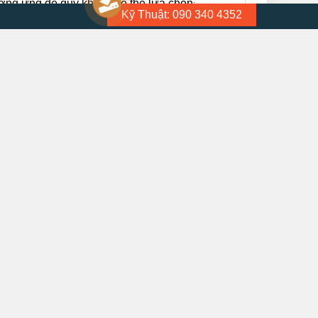
ương ứng để quý khách có thể lựa chọn
:
Kỹ Thuật: 090 340 4352
iá bán chính thức tại cột
Giá(+VAT)
. Hoặc
hương trình khuyến mãi hàng tháng.
Hàn Quốc. Quý khách lựa chọn sản phẩm nào
được hỗ trợ nhanh nhất
.