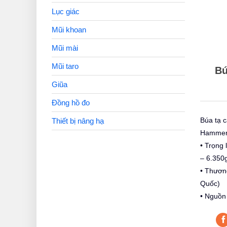
Lục giác
Mũi khoan
Mũi mài
Mũi taro
Bú
Giũa
Đồng hồ đo
Búa tạ 
Thiết bị nâng hạ
Hamme
• Trọng 
– 6.350
• Thươn
Quốc)
• Nguồn