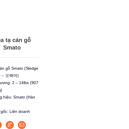
a tạ cán gỗ
Smato
cán gỗ Smato (Sledge
r – 오해머)
lượng: 2 – 14lbs (907
g)
g hiệu: Smato (Hàn
 gốc: Liên doanh