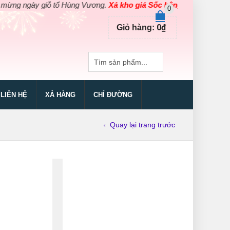
gày giỗ tổ Hùng Vương.
Xả kho giá Sốc bằng giá Gốc
cho các sản 
0
0
₫
Giỏ hàng:
LIÊN HỆ
XẢ HÀNG
CHỈ ĐƯỜNG
Quay lại trang trước