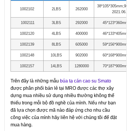
38*105*305mm;907
1002102
2LBS
262000
2021.06.28
1002111
3LBS
292000
45*123*360mm;
1002120
4LBS
400000
46*133*405mm;
1002139
8LBS
605000
59*156*900mm;
1002148
10LBS
902000
60*168*900mm;
1002157
14LBS
1280000
70*187*900mm;
Trên đây là những mẫu
búa tạ cán cao su Smato
được phân phối bán lẻ tại MRO được các thợ xây
dựng mua nhiều sử dụng nhiều thường không thể
thiếu trong mỗi bộ đồ nghề của mình. Nếu như bạn
đã lựa chọn được mã nào đáp ứng cho nhu cầu
công việc của mình hãy liên hệ với chúng tôi để đặt
mua hàng.