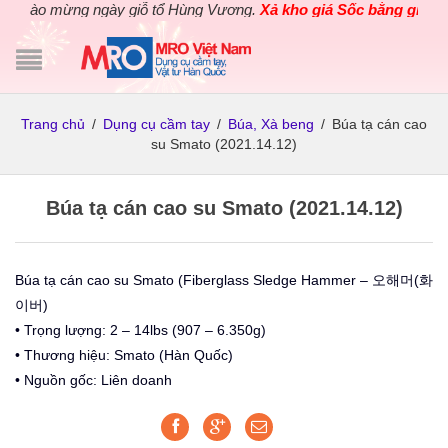
hào mừng ngày giỗ tổ Hùng Vương.
Xả kho giá Sốc bằng giá Gốc
c
Trang chủ
/
Dụng cụ cầm tay
/
Búa, Xà beng
/
Búa tạ cán cao
su Smato (2021.14.12)
Búa tạ cán cao su Smato (2021.14.12)
Búa tạ cán cao su Smato (Fiberglass Sledge Hammer – 오해머(화
이버)
• Trọng lượng: 2 – 14lbs (907 – 6.350g)
• Thương hiệu: Smato (Hàn Quốc)
• Nguồn gốc: Liên doanh