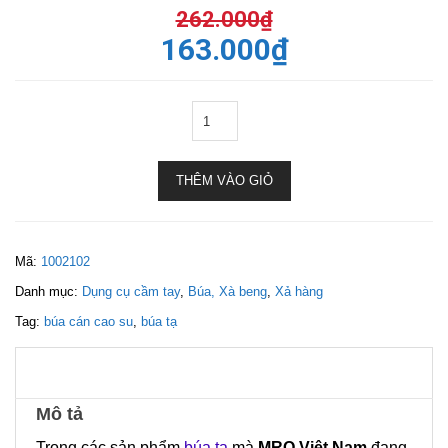
262.000
₫
163.000
₫
THÊM VÀO GIỎ
Mã:
1002102
Danh mục:
Dụng cụ cầm tay
,
Búa, Xà beng
,
Xả hàng
Tag:
búa cán cao su
,
búa tạ
Mô tả
Trong các sản phẩm
búa tạ
mà
MRO Việt Nam
đang