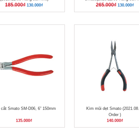
185.000
₫
265.000
₫
130.000
₫
130.000
₫
 cắt Smato SM-D06, 6” 150mm
Kìm mũi dẹt Smato (2021.08
XEM NHANH
XEM NHANH
Order )
135.000
₫
140.000
₫