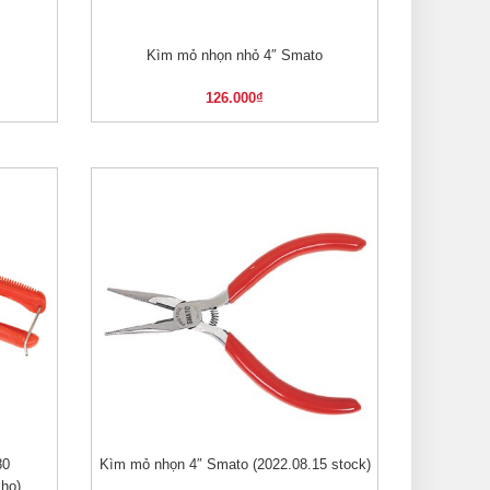
Kìm mỏ nhọn nhỏ 4″ Smato
XEM NHANH
126.000
₫
80
Kìm mỏ nhọn 4″ Smato (2022.08.15 stock)
XEM NHANH
ho)