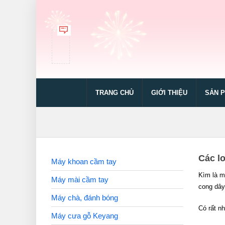
TRANG CHỦ
GIỚI THIỆU
SẢN 
Các l
Máy khoan cầm tay
Kìm là m
Máy mài cầm tay
cong dây 
Máy chà, đánh bóng
Có rất n
Máy cưa gỗ Keyang