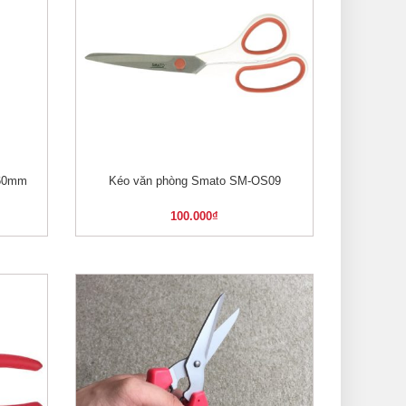
160mm
Kéo văn phòng Smato SM-OS09
XEM NHANH
100.000
₫