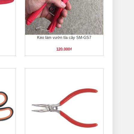
Kéo làm vườn tỉa cây SM-GS7
XEM NHANH
120.000
₫