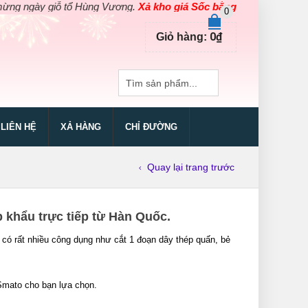
 giỗ tổ Hùng Vương.
Xả kho giá Sốc bằng giá Gốc
cho các sản phẩ
0
0
₫
Giỏ hàng:
LIÊN HỆ
XẢ HÀNG
CHỈ ĐƯỜNG
Quay lại trang trước
 khẩu trực tiếp từ Hàn Quốc.
 có rất nhiều công dụng như cắt 1 đoạn dây thép quấn, bẻ
 Smato cho bạn lựa chọn.