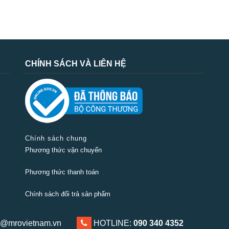
CHÍNH SÁCH VÀ LIÊN HỆ
Chính sách chung
Phương thức vận chuyển
Phương thức thanh toán
Chính sách đổi trả sản phẩm
@mrovietnam.vn
0903 404 352
HOTLINE:
090 340 4352