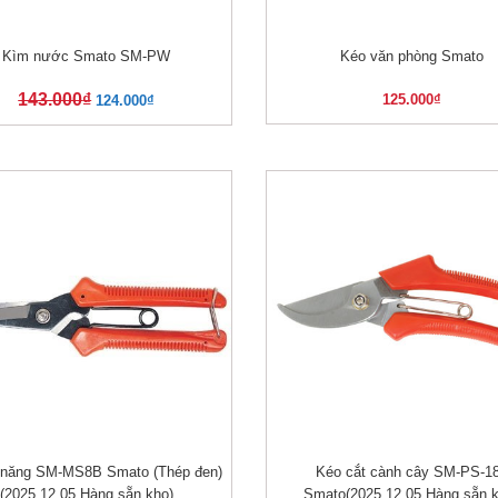
Kìm nước Smato SM-PW
Kéo văn phòng Smato
XEM NHANH
XEM NHANH
143.000
₫
125.000
₫
124.000
₫
 năng SM-MS8B Smato (Thép đen)
Kéo cắt cành cây SM-PS-1
XEM NHANH
XEM NHANH
(2025.12.05 Hàng sẵn kho)
Smato(2025.12.05 Hàng sẵn k