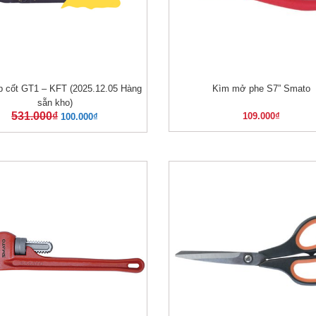
p cốt GT1 – KFT (2025.12.05 Hàng
Kìm mở phe S7” Smato
XEM NHANH
XEM NHANH
sẵn kho)
531.000
₫
109.000
₫
100.000
₫