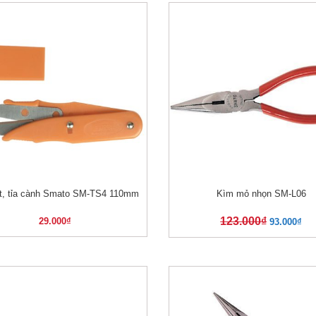
t, tỉa cành Smato SM-TS4 110mm
Kìm mỏ nhọn SM-L06
XEM NHANH
XEM NHANH
123.000
₫
29.000
₫
93.000
₫