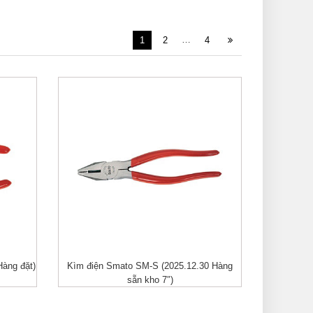
…
1
2
4
àng đặt)
Kìm điện Smato SM-S (2025.12.30 Hàng
XEM NHANH
sẵn kho 7″)