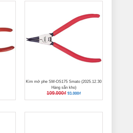
Kìm mở phe SM-OS175 Smato (2025.12.30
XEM NHANH
Hàng sẵn kho)
109.000
₫
93.000
₫