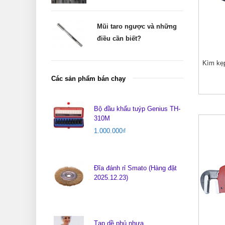
Mũi taro ngược và những
điều cần biết?
Kìm kẹ
Các sản phẩm bán chạy
Bộ đầu khẩu tuýp Genius TH-
310M
1.000.000
₫
Đĩa đánh rỉ Smato (Hàng đặt
2025.12.23)
Tạp dề phủ nhựa