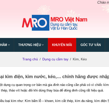
Chào mừng ngày
PHẨM
THƯƠNG HIỆU
KHUYẾN MÃI
GÓC TƯ VẤN
Trang chủ
/
Dụng cụ cầm tay
/
Kìm, Kéo
oại kìm điện, kìm nước, kéo,… chính hãng được nhập
ột dụng cụ quan trọng cơ bản mà gia đình nào cũng cần phải có vì chiếc kìm
thép, tháo vít hoặc đôi khi dùng thay búa để đóng đinh cũng rất hiệu quả.
hiều loại kìm như: Kìm bấm lỗ – khoen, kìm cắt thép, kìm đa năng, kìm điện