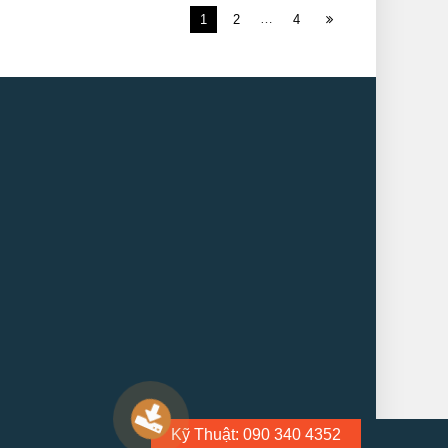
…
1
2
4
Kỹ Thuật: 090 340 4352