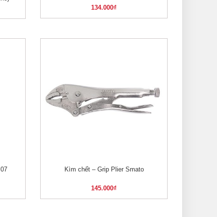
134.000
₫
.07
Kìm chết – Grip Plier Smato
XEM NHANH
145.000
₫