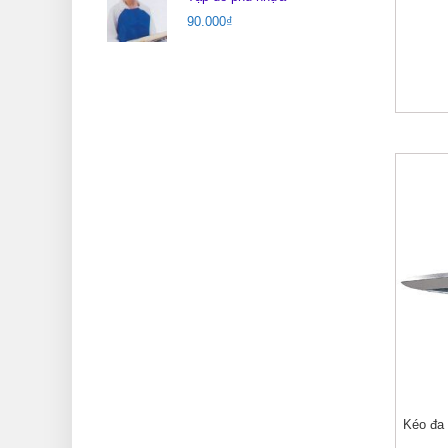
90.000
₫
Kéo đa