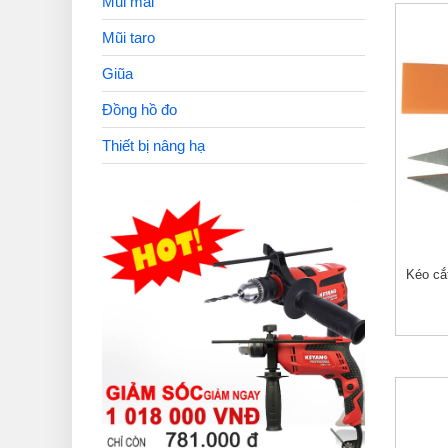
Mũi mài
Mũi taro
Giũa
Đồng hồ đo
Thiết bị nâng hạ
Kéo cắ