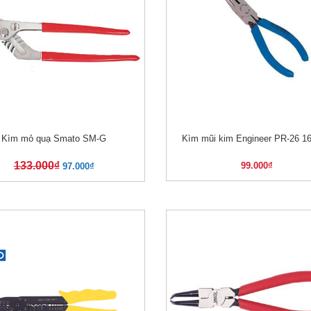
Kìm mỏ quạ Smato SM-G
Kìm mũi kim Engineer PR-26 
XEM NHANH
XEM NHANH
133.000
₫
99.000
₫
97.000
₫