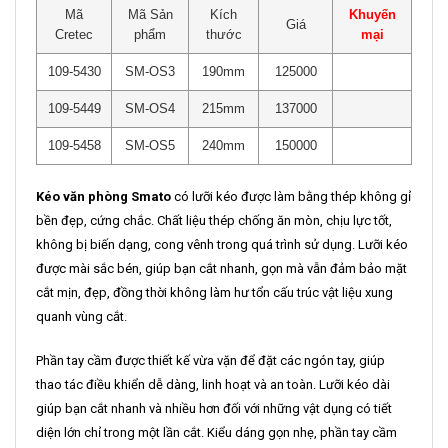
Mã
Mã Sản
Kích
Khuyến
Giá
Cretec
phẩm
thước
mại
109-5430
SM-OS3
190mm
125000
109-5449
SM-OS4
215mm
137000
109-5458
SM-OS5
240mm
150000
Kéo văn phòng Smato
có lưỡi kéo được làm bằng thép không gỉ
bền đẹp, cứng chắc. Chất liệu thép chống ăn mòn, chịu lực tốt,
không bị biến dạng, cong vênh trong quá trình sử dụng. Lưỡi kéo
được mài sắc bén, giúp bạn cắt nhanh, gọn mà vẫn đảm bảo mặt
cắt mịn, đẹp, đồng thời không làm hư tổn cấu trúc vật liệu xung
quanh vùng cắt.
Phần tay cầm được thiết kế vừa vặn để đặt các ngón tay, giúp
thao tác điều khiển dễ dàng, linh hoạt và an toàn. Lưỡi kéo dài
giúp bạn cắt nhanh và nhiều hơn đối với những vật dụng có tiết
diện lớn chỉ trong một lần cắt. Kiểu dáng gọn nhẹ, phần tay cầm