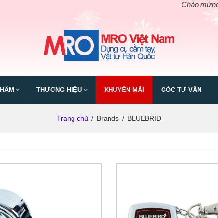
Chào mừng ngày 
PHẨM
THƯƠNG HIỆU
KHUYẾN MÃI
GÓC TƯ VẤN
Trang chủ
/
Brands
/
BLUEBRID