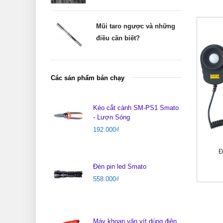
Mũi taro ngược và những
điều cần biết?
Các sản phẩm bán chạy
Kéo cắt cành SM-PS1 Smato
- Lượn Sóng
192.000
₫
Đ
Đèn pin led Smato
558.000
₫
Máy khoan vặn vít dùng điện