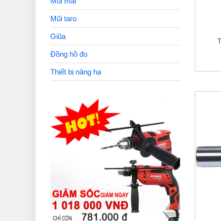
Mũi mài
Mũi taro
Giũa
T
Đồng hồ đo
Thiết bị nâng hạ