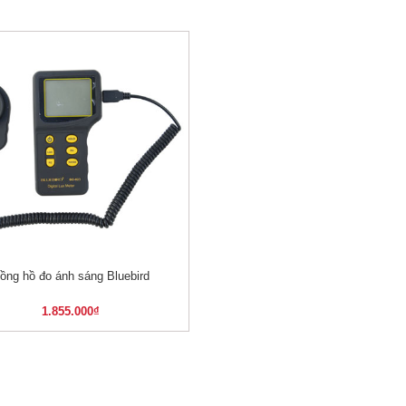
ồng hồ đo ánh sáng Bluebird
XEM NHANH
1.855.000
₫