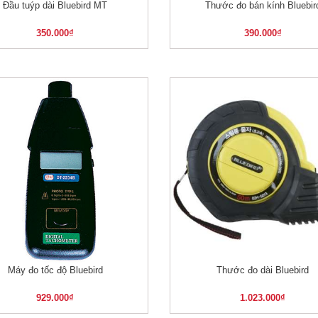
Đầu tuýp dài Bluebird MT
Thước đo bán kính Bluebir
XEM NHANH
XEM NHANH
350.000
₫
390.000
₫
Máy đo tốc độ Bluebird
Thước đo dài Bluebird
XEM NHANH
XEM NHANH
929.000
₫
1.023.000
₫