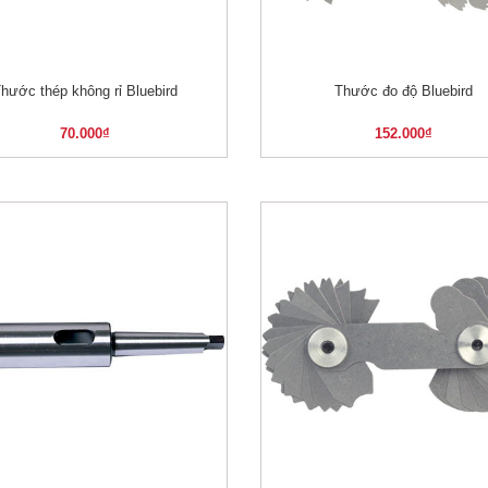
hước thép không rỉ Bluebird
Thước đo độ Bluebird
XEM NHANH
XEM NHANH
70.000
₫
152.000
₫