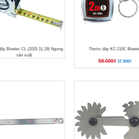
ây Bluetec CL (2025.11.29) Ngưng
Thước dây KC-210C Bluete
XEM NHANH
XEM NHANH
sản xuất
58.000
₫
37.000
₫