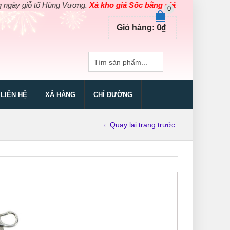
giỗ tổ Hùng Vương.
Xả kho giá Sốc bằng giá Gốc
cho các sản phẩ
0
0
₫
Giỏ hàng:
LIÊN HỆ
XẢ HÀNG
CHỈ ĐƯỜNG
Quay lại trang trước