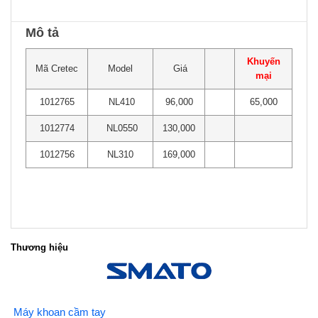
Mô tả
Khuyến
Mã Cretec
Model
Giá
mại
1012765
NL410
96,000
65,000
1012774
NL0550
130,000
1012756
NL310
169,000
Thương hiệu
Máy khoan cầm tay