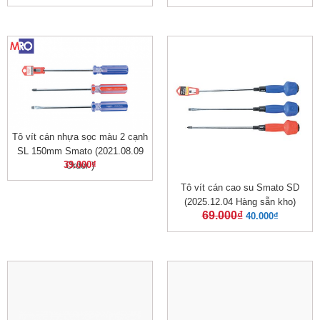
Tô vít cán nhựa sọc màu 2 cạnh
SL 150mm Smato (2021.08.09
39.000
₫
Order )
Tô vít cán cao su Smato SD
(2025.12.04 Hàng sẵn kho)
69.000
₫
40.000
₫