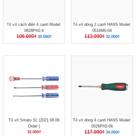
Tô vít cách điện 4 cạnh Model:
Tô vít đóng 2 cạnh HANS Model:
0828PH2-4
0516M6-04
106.000
₫
113.000
₫
30.000
₫
32.000
₫
Tô vít Smato SL (2021.08.09
Tô vít đóng 4 cạnh HANS Model:
Order )
0526PH2-06
117.000
₫
32.000
₫
34.000
₫