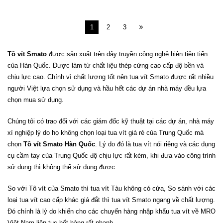
1
2
3
Tô vít Smato
được sản xuất trên dây truyền công nghệ hiện tiên tiến
của Hàn Quốc. Được làm từ chất liệu thép cứng cao cấp độ bền và
chịu lực cao. Chính vì chất lượng tốt nên tua vít Smato được rất nhiều
người Việt lựa chọn sử dụng và hầu hết các dự án nhà máy đều lựa
chọn mua sử dụng.
Chúng tôi có trao đổi với các giám đốc kỹ thuật tại các dự án, nhà máy
xí nghiệp lý do họ không chọn loại tua vít giá rẻ của Trung Quốc mà
chọn
Tô vít Smato Hàn Quốc
. Lý do đó là tua vít nói riêng và các dụng
cụ cầm tay của Trung Quốc độ chịu lực rất kém, khi đưa vào công trình
sử dụng thì không thể sử dụng được.
So với Tô vít của Smato thì tua vít Tàu không có cửa, So sánh với các
loại tua vít cao cấp khác giá đắt thì tua vít Smato ngang về chất lượng.
Đó chính là lý do khiến cho các chuyến hàng nhập khẩu tua vít về MRO
Việt Nam liên tục hết hàng rất nhanh.