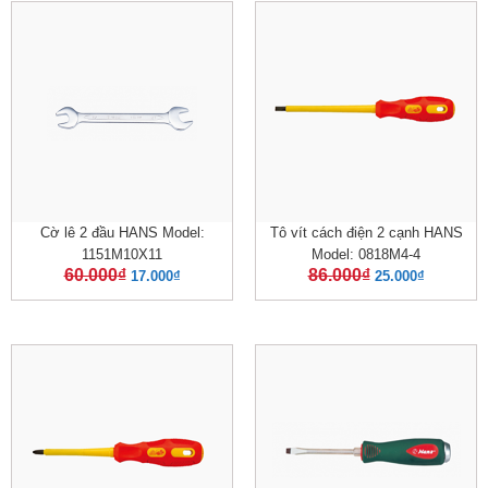
Cờ lê 2 đầu HANS Model:
Tô vít cách điện 2 cạnh HANS
1151M10X11
Model: 0818M4-4
60.000
₫
86.000
₫
17.000
₫
25.000
₫