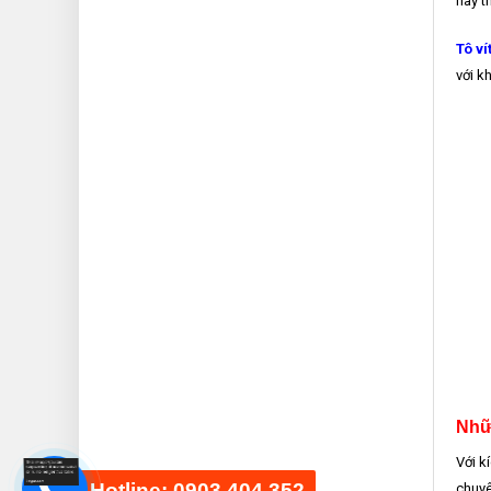
này t
Tô v
với k
Nhữ
Với k
Hotline: 0903 404 352
chuyê