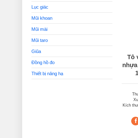
Lục giác
Mũi khoan
Mũi mài
Mũi taro
Giũa
Tô 
Đồng hồ đo
nhựa
Thiết bị nâng hạ
Th
Xu
Kích th