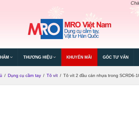
Chào mừng 
PHẨM
THƯƠNG HIỆU
KHUYẾN MÃI
GÓC TƯ VẤN
ủ
/
Dụng cụ cầm tay
/
Tô vít
/
Tô vít 2 đầu cán nhựa trong SCRD6-