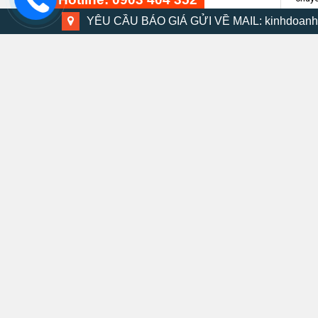
YÊU CẦU BÁO GIÁ GỬI VỀ MAIL: kinhdoanh
Một 
lượng
Bộ dụng cụ 48 chi tiết
Để có
15 phút trước
nhiều
Việt.
Bộ máy khoan búa DMV-13K
30 phút trước
Thước móc khóa KMC-14C 2m
20 phút trước
Kéo cắt đa năng SM-MS8B
25 phút trước