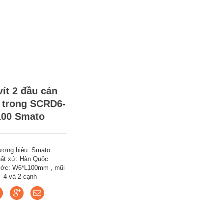
vít 2 đầu cán
 trong SCRD6-
100 Smato
ương hiệu: Smato
ất xứ: Hàn Quốc
ước: W6*L100mm , mũi
4 và 2 cạnh