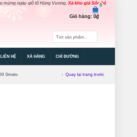
ngày giỗ tổ Hùng Vương.
Xả kho giá Sốc bằng giá Gốc
cho các sả
0
0
₫
Giỏ hàng:
LIÊN HỆ
XẢ HÀNG
CHỈ ĐƯỜNG
100 Smato
Quay lại trang trước