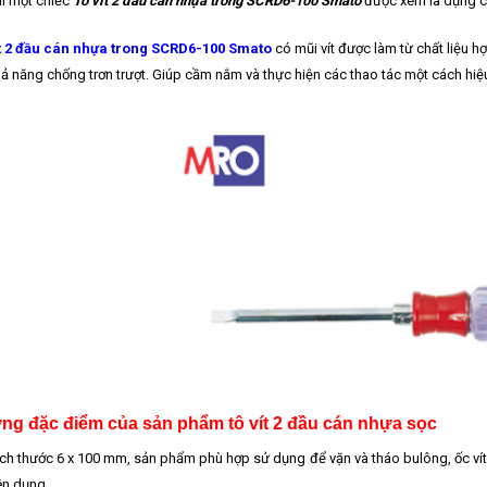
hì một chiếc
Tô vít 2 đầu cán nhựa trong SCRD6-100 Smato
được xem là dụng cụ
ít 2 đầu cán nhựa trong SCRD6-100 Smato
có mũi vít được làm từ chất liệu 
hả năng chống trơn trượt. Giúp cầm nắm và thực hiện các thao tác một cách hiệ
ng đặc điểm của sản phẩm tô vít 2 đầu cán nhựa sọc
ích thước 6 x 100 mm, sản phẩm phù hợp sử dụng để vặn và tháo bulông, ốc vít
n dụng.