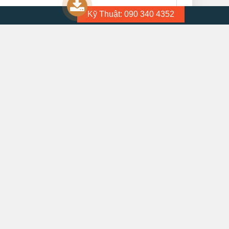
Kỹ Thuật: 090 340 4352
ể thay đổi: 1 đầu 2 cạnh, 1 đầu 4 cạnh. Sản phẩm có trọng
phục vụ cho công việc.
 MRO Việt Nam đã cho ra mắt website
vattumro.com
. Với
cầm tay Smato, Seshin buffalo – Hàn Quốc tại thị trường
n nhé.