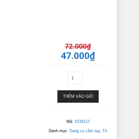
72.000
₫
47.000
₫
THÊM VÀO GIỎ
Mã:
1039212
Danh mục:
Dụng cụ cầm tay
,
Tô