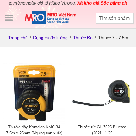
ào mừng ngày giỗ tổ Hùng Vương.
Xả kho giá Sốc bằng giá Gốc
ch
Trang chủ
/
Dụng cụ đo lường
/
Thước Đo
/
Thước 7 - 7.5m
Thước dây Komelon KMC-34
Thước rút GL-7525 Bluetec
7.5m x 25mm (Ngưng sản xuất)
(2021.11.25