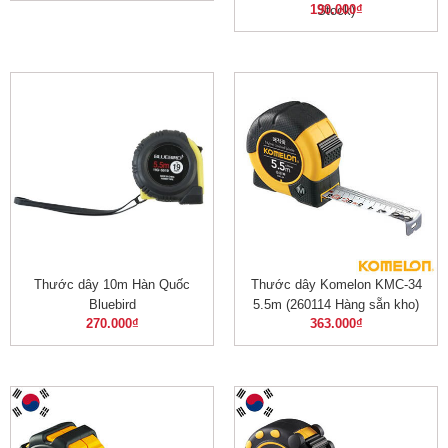
190.000
₫
Stock)
Thước dây 10m Hàn Quốc
Thước dây Komelon KMC-34
Bluebird
5.5m (260114 Hàng sẵn kho)
270.000
₫
363.000
₫