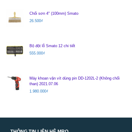
Chổi sơn 4" (100mm) Smato
26.500
₫
Bộ đột lỗ Smato 12 chi tiết
555.000
₫
Máy khoan vặn vít dùng pin DD-1202L-2 (Không chổi
than) 2021.07.06
1.980.000
₫
THÔNG TIN LIÊN HỆ MRO