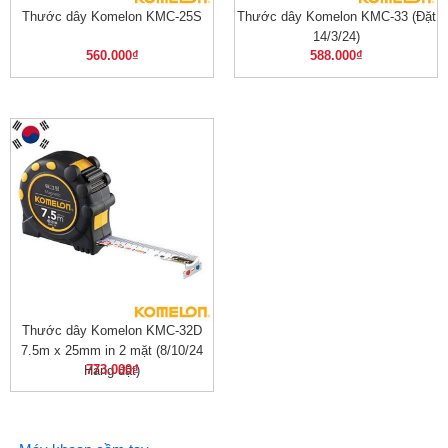
Thước dây Komelon KMC-25S
Thước dây Komelon KMC-33 (Đặt
14/3/24)
560.000
₫
588.000
₫
Thước dây Komelon KMC-32D
7.5m x 25mm in 2 mặt (8/10/24
773.000
₫
Hàng đặt)