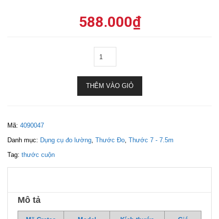
588.000
₫
THÊM VÀO GIỎ
Mã:
4090047
Danh mục:
Dụng cụ đo lường
,
Thước Đo
,
Thước 7 - 7.5m
Tag:
thước cuộn
Mô tả