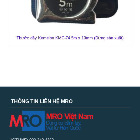
Thước dây Komelon KMC-74 5m x 19mm (Dừng sản xuất)
THÔNG TIN LIÊN HỆ MRO