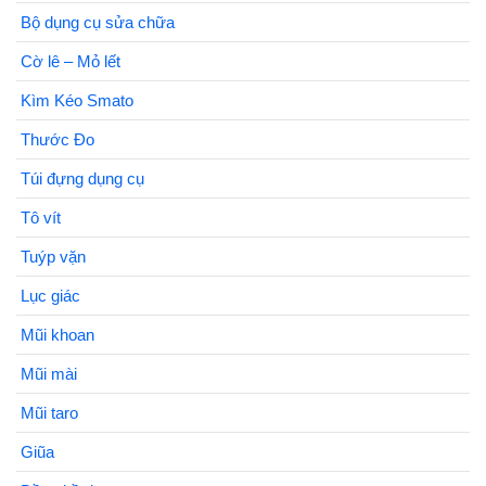
Bộ dụng cụ sửa chữa
Cờ lê – Mỏ lết
Kìm Kéo Smato
Thước Đo
Túi đựng dụng cụ
Tô vít
Tuýp vặn
Lục giác
Mũi khoan
Mũi mài
Mũi taro
Giũa