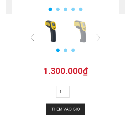
1.300.000
₫
THÊM VÀO GIỎ