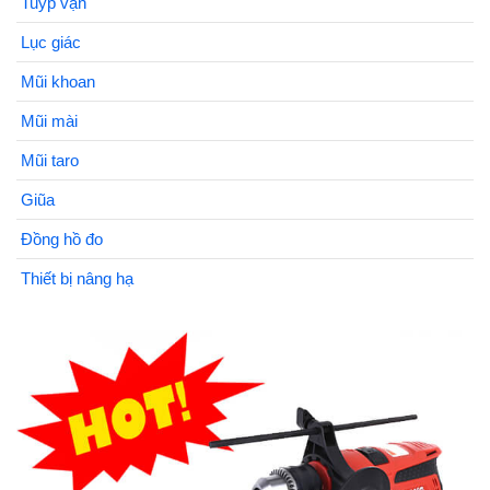
Tuýp vặn
Lục giác
Mũi khoan
Mũi mài
Mũi taro
Giũa
Đồng hồ đo
Thiết bị nâng hạ