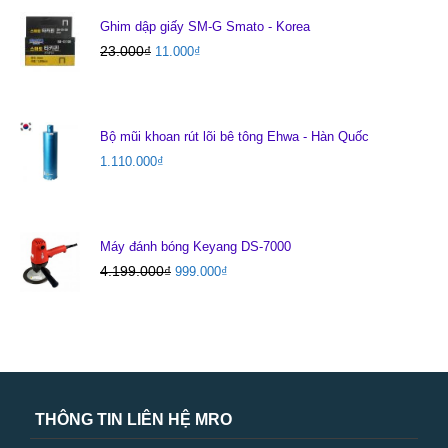
Ghim dập giấy SM-G Smato - Korea
23.000
₫
11.000
₫
Bộ mũi khoan rút lõi bê tông Ehwa - Hàn Quốc
1.110.000
₫
Máy đánh bóng Keyang DS-7000
4.199.000
₫
999.000
₫
THÔNG TIN LIÊN HỆ MRO