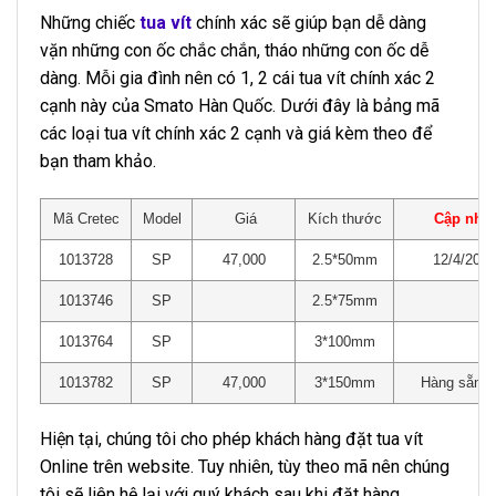
Những chiếc
tua vít
chính xác sẽ giúp bạn dễ dàng
vặn những con ốc chắc chắn, tháo những con ốc dễ
dàng. Mỗi gia đình nên có 1, 2 cái tua vít chính xác 2
cạnh này của Smato Hàn Quốc. Dưới đây là bảng mã
các loại tua vít chính xác 2 cạnh và giá kèm theo để
bạn tham khảo.
Mã Cretec
Model
Giá
Kích thước
Cập nhật
1013728
SP
47,000
2.5*50mm
12/4/2025
1013746
SP
2.5*75mm
1013764
SP
3*100mm
1013782
SP
47,000
3*150mm
Hàng sẵn k
Hiện tại, chúng tôi cho phép khách hàng đặt tua vít
Online trên website. Tuy nhiên, tùy theo mã nên chúng
tôi sẽ liên hệ lại với quý khách sau khi đặt hàng.