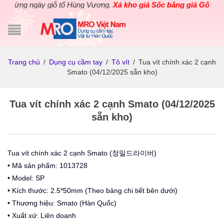
ừng ngày giỗ tổ Hùng Vương.
Xả kho giá Sốc bằng giá Gốc
cho cá
Trang chủ
/
Dụng cụ cầm tay
/
Tô vít
/
Tua vít chính xác 2 cạnh
Smato (04/12/2025 sẵn kho)
Tua vít chính xác 2 cạnh Smato (04/12/2025
sẵn kho)
Tua vít chính xác 2 cạnh Smato (정밀드라이버)
• Mã sản phẩm: 1013728
• Model: SP
• Kích thước: 2.5*50mm (Theo bảng chi tiết bên dưới)
• Thương hiệu: Smato (Hàn Quốc)
• Xuất xứ: Liên doanh