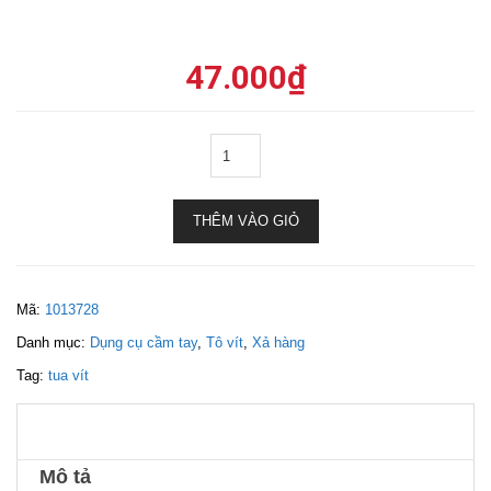
47.000
₫
THÊM VÀO GIỎ
Mã:
1013728
Danh mục:
Dụng cụ cầm tay
,
Tô vít
,
Xả hàng
Tag:
tua vít
Mô tả