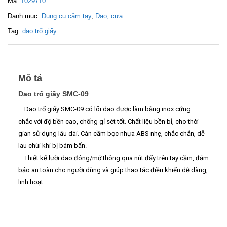
Mã:
1029710
Danh mục:
Dụng cụ cầm tay
,
Dao, cưa
Tag:
dao trổ giấy
Mô tả
Dao trổ giấy SMC-09
– Dao trổ giấy SMC-09 có lõi dao được làm bằng inox cứng
chắc với độ bền cao, chống gỉ sét tốt. Chất liệu bền bỉ, cho thời
gian sử dụng lâu dài. Cán cầm bọc nhựa ABS nhẹ, chắc chắn, dễ
lau chùi khi bị bám bẩn.
– Thiết kế lưỡi dao đóng/mở thông qua nút đẩy trên tay cầm, đảm
bảo an toàn cho người dùng và giúp thao tác điều khiển dễ dàng,
linh hoạt.