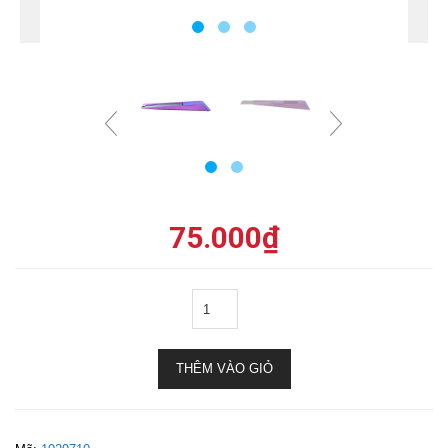
75.000
₫
THÊM VÀO GIỎ