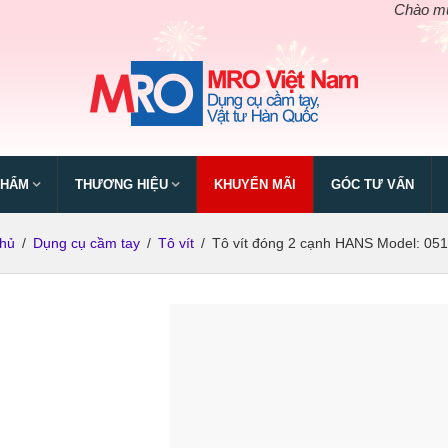
Chào mừng ng
PHẨM
THƯƠNG HIỆU
KHUYẾN MÃI
GÓC TƯ VẤN
chủ
/
Dụng cụ cầm tay
/
Tô vít
/
Tô vít đóng 2 cạnh HANS Model: 05