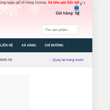
ày giỗ tổ Hùng Vương.
Xả kho giá Sốc bằng giá Gốc
cho các sản 
0
0
₫
Giỏ hàng:
LIÊN HỆ
XẢ HÀNG
CHỈ ĐƯỜNG
16M8-08
Quay lại trang trước