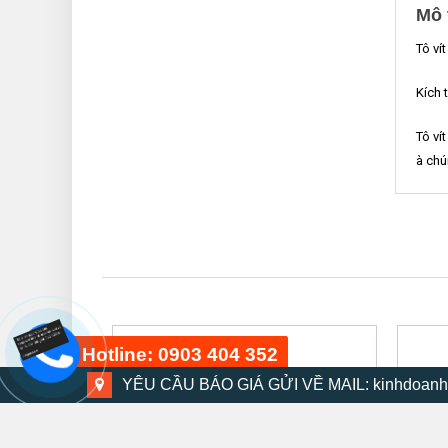
Mô 
Tô ví
Kích
Tô ví
à chú
Hotline: 0903 404 352
YÊU CẦU BÁO GIÁ GỬI VỀ MAIL: kinhdoanh
Bộ dụng cụ 48 chi tiết