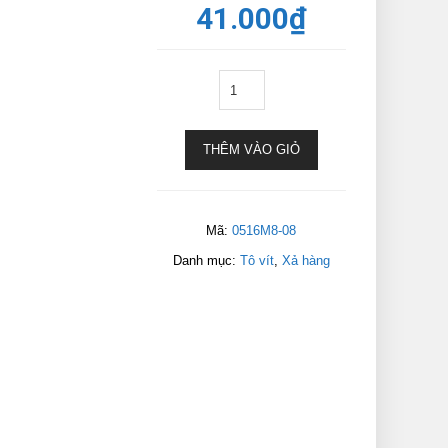
41.000
₫
THÊM VÀO GIỎ
Mã:
0516M8-08
Danh mục:
Tô vít
,
Xả hàng