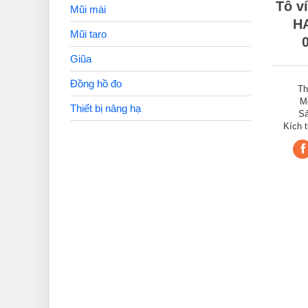
Tô v
Mũi mài
H
Mũi taro
Giũa
Đồng hồ đo
Th
M
Thiết bị nâng hạ
Sả
Kích