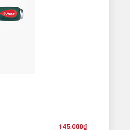
145.000
₫