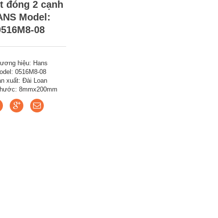
ít đóng 2 cạnh
ANS Model:
0516M8-08
ương hiệu: Hans
odel: 0516M8-08
n xuất: Đài Loan
 thước: 8mmx200mm