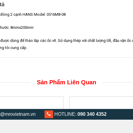
tả
t đóng 2 cạnh HANS Model: 0516M8-08
 thước: 8mmx200mm
t được dùng để tháo lắp các ốc vít. Sử dụng thép với chất lượng tốt, đầu vặn ố
ng tôi cung cấp.
Sản Phẩm Liên Quan
@mrovietnam.vn
0903 404 352
HOTLINE:
090 340 4352