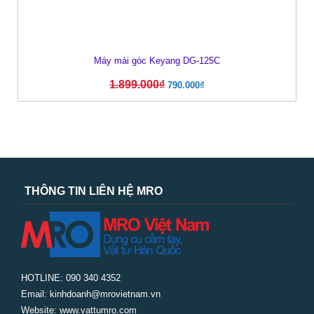
Máy mài góc Keyang DG-125C
1.899.000
₫
790.000
₫
THÔNG TIN LIÊN HỆ MRO
HOTLINE: 090 340 4352
Email: kinhdoanh@mrovietnam.vn
Website: www.vattumro.com