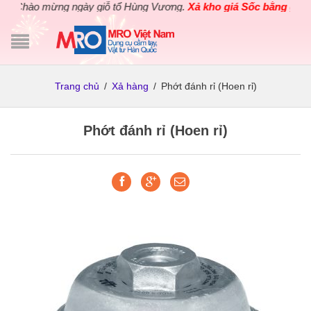
Chào mừng ngày giỗ tổ Hùng Vương.
Xả kho giá Sốc bằng giá G
Trang chủ
/
Xả hàng
/
Phớt đánh rỉ (Hoen rỉ)
Phớt đánh rỉ (Hoen rỉ)