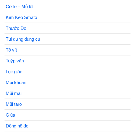
Cờ lê – Mỏ lết
Kìm Kéo Smato
Thước Đo
Túi đựng dụng cụ
Tô vít
Tuýp vặn
Lục giác
Mũi khoan
Mũi mài
Mũi taro
Giũa
Đồng hồ đo