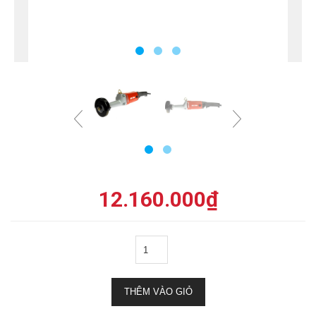
12.160.000
₫
THÊM VÀO GIỎ