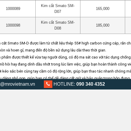
Kim cắt Smato SM-
1000089
165,000
D07
Kim cắt Smato SM-
1000098
185,000
D08
 cắt Smato SM-D được làm từ chất liệu thép 55# high carbon cứng cáp, rắn chắc
òn và hoen gỉ, mang đến độ bền sử dụng lâu dài theo thời gian.
 phẩm được thiết kế vừa tay người dùng, có độ ma sát cao với tác dụng chống t
 mồ hôi hay đang dính dầu nhớt trong lúc làm việc, giúp bạn hoàn thành công 
i kéo sắc bén cùng tay cầm có độ rộng lớn, giúp bạn thao tác nhanh chóng m
u dáng nhỏ gọn, giúp bạn có thể dễ dàng cất giữ và bảo quản trong hộp đựng 
@mrovietnam.vn
0903 404 352
HOTLINE:
090 340 4352
 cắt Smato SM-D thường được dùng phổ biến trong các ngành công nghiệp, xây
Sản Phẩm Liên Quan