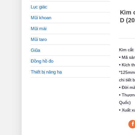
Lục giác
Kìm 
Mũi khoan
D (2
Mũi mài
Mũi taro
Kìm cắt
Giũa
• Mã sả
Đồng hồ đo
• Kích t
Thiết bị nâng hạ
*125mm*
chi tiết 
• Đời m
• Thươn
Quốc)
• Xuất x