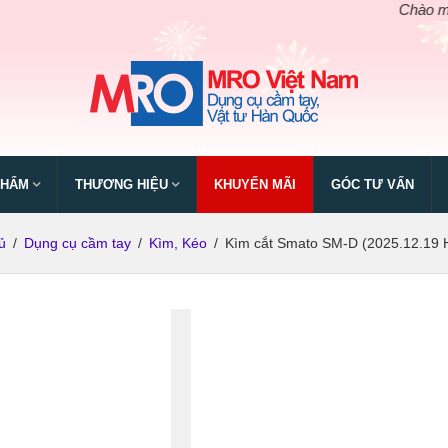
Chào mừng ng
PHẨM
THƯƠNG HIỆU
KHUYẾN MÃI
GÓC TƯ VẤN
ủ
/
Dụng cụ cầm tay
/
Kìm, Kéo
/
Kìm cắt Smato SM-D (2025.12.19 