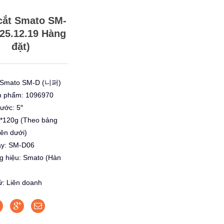
cắt Smato SM-
025.12.19 Hàng
đặt)
 Smato SM-D (니퍼)
n phẩm: 1096970
hước: 5″
120g (Theo bảng
bên dưới)
áy: SM-D06
g hiệu: Smato (Hàn
ứ: Liên doanh