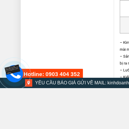
– Kìm
mài m
– Sản
bị ra
– Lưỡ
Hotline: 0903 404 352
– Kiể
YÊU CẦU BÁO GIÁ GỬI VỀ MAIL: kinhdoanh
– Kìm
Bộ dụng cụ 48 chi tiết
15 phút trước