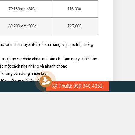
7″*180mm*240g
116,000
8″*200mm*300g
125,000
, bền chắc tuyệt đối, có khả năng chịu lực tốt, chống
rượt, tạo sự chắc chắn, an toàn cho bạn ngay cả khi tay
việc một cách nhẹ nhàng và nhanh chóng.
à không cần dùng nhiều lực.
đồ nghề sau mỗi lần sử dụng.
Kỹ Thuật: 090 340 4352
 dựng, cơ khí hoặc trong gia đình.