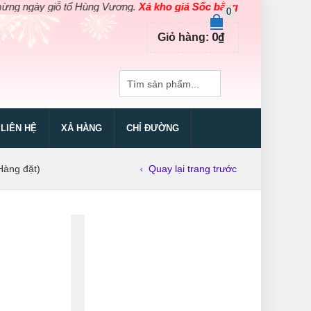
ày giỗ tổ Hùng Vương.
Xả kho giá Sốc bằng giá Gốc
cho các sản p
0
0
₫
Giỏ hàng:
LIÊN HỆ
XẢ HÀNG
CHỈ ĐƯỜNG
Hàng đặt)
Quay lại trang trước