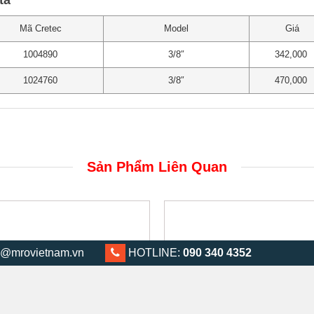
tả
Mã Cretec
Model
Giá
1004890
3/8″
342,000
1024760
3/8″
470,000
Sản Phẩm Liên Quan
@mrovietnam.vn
0903 404 352
HOTLINE:
090 340 4352