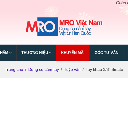
Chào mừng 
PHẨM
THƯƠNG HIỆU
KHUYẾN MÃI
GÓC TƯ VẤN
Trang chủ
/
Dụng cụ cầm tay
/
Tuýp vặn
/
Tay khẩu 3/8” Smato