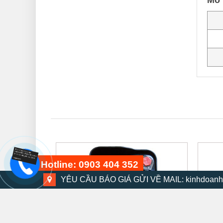
Mô 
Hotline: 0903 404 352
YÊU CẦU BÁO GIÁ GỬI VỀ MAIL: kinhdoanh
Bộ dụng cụ 48 chi tiết
15 phút trước