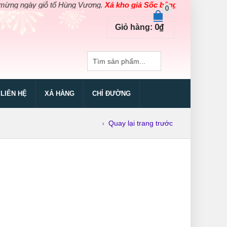
ngày giỗ tổ Hùng Vương.
Xả kho giá Sốc bằng giá Gốc
cho các sản
0
0
₫
Giỏ hàng:
LIÊN HỆ
XẢ HÀNG
CHỈ ĐƯỜNG
Quay lại trang trước