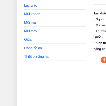
Lục giác
Tay khẩ
Mũi khoan
• Nguồn
Mũi mài
• Mã sả
Mũi taro
• Thươn
Quốc)
Giũa
• Kích 
Đồng hồ đo
bảng chi
Thiết bị nâng hạ