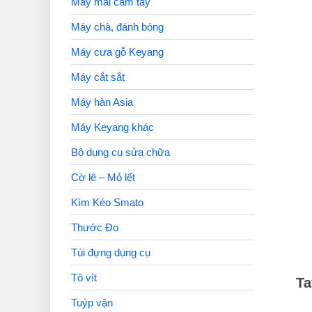
Máy mài cầm tay
Máy chà, đánh bóng
Máy cưa gỗ Keyang
Máy cắt sắt
Máy hàn Asia
Máy Keyang khác
Bộ dụng cụ sửa chữa
Cờ lê – Mỏ lết
Kìm Kéo Smato
Thước Đo
Túi đựng dụng cụ
Tô vít
Ta
Tuýp vặn