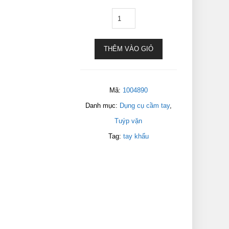
THÊM VÀO GIỎ
Mã:
1004890
Danh mục:
Dụng cụ cầm tay
,
Tuýp vặn
Tag:
tay khẩu