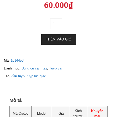
60.000
₫
THÊM VÀO GIỎ
Mã:
1014453
Danh mục:
Dụng cụ cầm tay
,
Tuýp vặn
Tag:
đầu tuýp
,
tuýp lục giác
Mô tả
Kích
Khuyến
Mã Cretec
Model
Giá
thước
mại