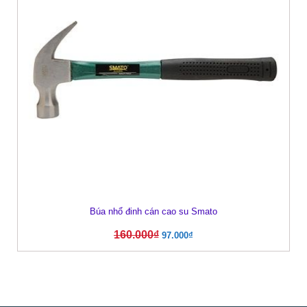
Búa nhổ đinh cán cao su Smato
160.000
₫
97.000
₫