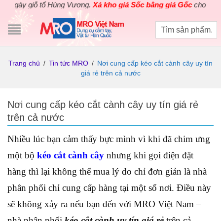
y giỗ tổ Hùng Vương.
Xả kho giá Sốc bằng giá Gốc
cho các sản p
Trang chủ
/
Tin tức MRO
/
Nơi cung cấp kéo cắt cành cây uy tín
giá rẻ trên cả nước
Nơi cung cấp kéo cắt cành cây uy tín giá rẻ
trên cả nước
Nhiều lúc bạn cảm thấy bực mình vì khi đã chim ưng
một bộ
kéo cắt cành cây
nhưng khi gọi điện đặt
hàng thì lại không thể mua lý do chỉ đơn giản là nhà
phân phối chỉ cung cấp hàng tại một số nơi. Điều này
sẽ không xảy ra nếu bạn đến với MRO Việt Nam –
nhà phân phối
kéo cắt cành uy tín giá rẻ
trên cả