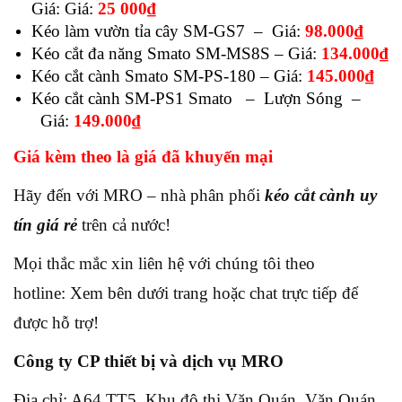
Giá: Giá:
25 000₫
Kéo làm vườn tỉa cây SM-GS7 – Giá:
98.000₫
Kéo cắt đa năng Smato SM-MS8S – Giá:
134.000₫
Kéo cắt cành Smato SM-PS-180 – Giá:
145.000₫
Kéo cắt cành SM-PS1 Smato – Lượn Sóng –
Giá:
149.000₫
Giá kèm theo là giá đã khuyến mại
Hãy đến với MRO – nhà phân phối
kéo cắt cành uy
tín giá rẻ
trên cả nước!
Mọi thắc mắc xin liên hệ với chúng tôi theo
hotline: Xem bên dưới trang hoặc chat trực tiếp để
được hỗ trợ!
Công ty CP thiết bị và dịch vụ MRO
Địa chỉ: A64 TT5, Khu đô thị Văn Quán, Văn Quán,