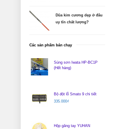
Dũa kim cương dẹp ở đâu
uy tín chất lượng?
Các sản phẩm bán chạy
Súng sơn Iwata HP-BC1P
(Hết hàng)
Bộ đột lỗ Smato 9 chi tiết
335.000
₫
Hộp găng tay YUHAN