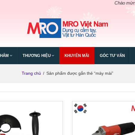
Chào mừng ngày
PHẨM
THƯƠNG HIỆU
KHUYẾN MÃI
GÓC TƯ VẤN
Trang chủ
/
Sản phẩm được gắn thẻ “máy mài”