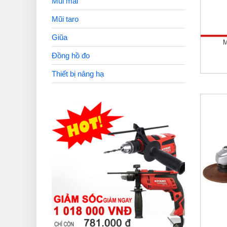
Mũi mài
Mũi taro
Giũa
M
Đồng hồ đo
Thiết bị nâng hạ