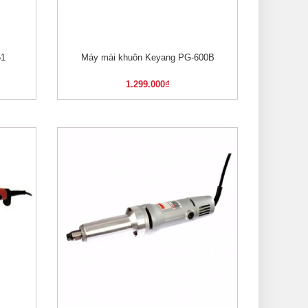
51
Máy mài khuôn Keyang PG-600B
XEM NHANH
1.299.000
₫