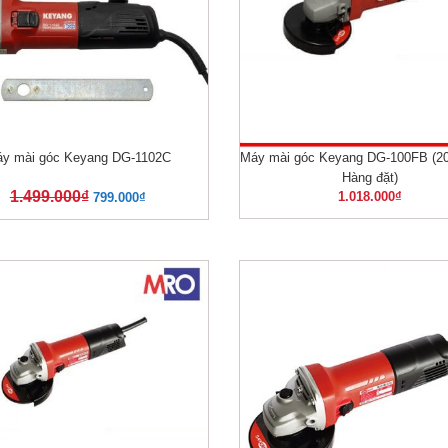
y mài góc Keyang DG-1102C
Máy mài góc Keyang DG-100FB (20
XEM NHANH
XEM NHANH
Hàng đặt)
1.499.000
₫
1.018.000
₫
799.000
₫