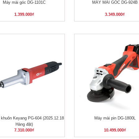
Máy mài góc DG-1101C
MÁY MÀI GÓC DG-924B
XEM NHANH
XEM NHANH
1.399.000
₫
3.349.000
₫
 khuôn Keyang PG-604 (2025.12.18
Máy mài pin DG-1800L
XEM NHANH
XEM NHANH
Hàng đặt)
7.310.000
₫
10.499.000
₫