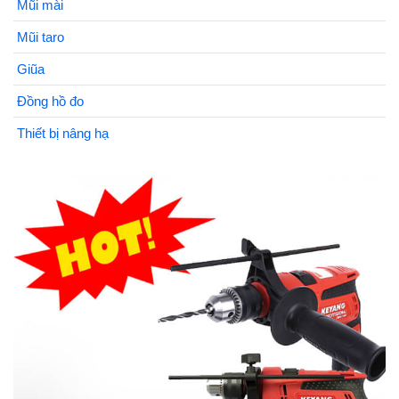
Mũi mài
Mũi taro
Giũa
Đồng hồ đo
Thiết bị nâng hạ