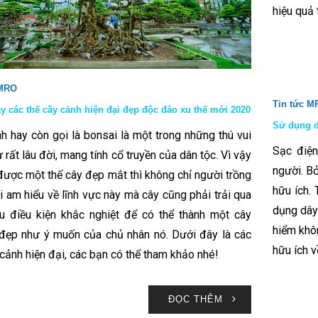
hiệu quả 
 MRO
Tin tức M
 các thế cây cảnh hiện đại đẹp độc đáo xu thế mới 2020
Sử dụng d
h hay còn gọi là bonsai là một trong những thú vui
Sạc điện
 rất lâu đời, mang tính cổ truyền của dân tộc. Vì vậy
người. Bở
được một thế cây đẹp mắt thì không chỉ người trồng
hữu ích.
i am hiểu về lĩnh vực này mà cây cũng phải trải qua
dụng dây
ều điều kiện khắc nghiệt để có thể thành một cây
hiểm khôn
đẹp như ý muốn của chủ nhân nó. Dưới đây là các
hữu ích 
 cảnh hiện đại, các bạn có thể tham khảo nhé!
ĐỌC THÊM