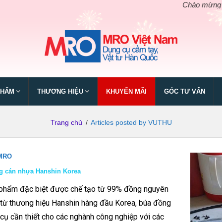
Chào mừng ngày giỗ tổ H
PHẨM
THƯƠNG HIỆU
KHUYẾN MÃI
GÓC TƯ VẤN
Trang chủ
/
Articles posted by VUTHU
 MRO
g cán nhựa Hanshin Korea
phẩm đặc biệt được chế tạo từ 99% đồng nguyên
 từ thương hiệu Hanshin hàng đầu Korea, búa đồng
 cụ cần thiết cho các nghành công nghiệp với các