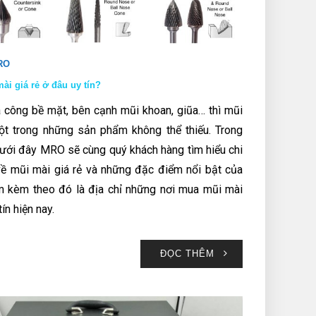
RO
ài giá rẻ ở đâu uy tín?
a công bề mặt, bên cạnh mũi khoan, giũa… thì mũi
ột trong những sản phẩm không thể thiếu. Trong
 dưới đây MRO sẽ cùng quý khách hàng tìm hiểu chi
 về mũi mài giá rẻ và những đặc điểm nổi bật của
 kèm theo đó là địa chỉ những nơi mua mũi mài
tín hiện nay.
ĐỌC THÊM