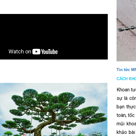
Tin tức M
CÁCH KHO
Khoan tư
sự là cô
bạn thực
toàn, tố
mũi kho
khảo bài