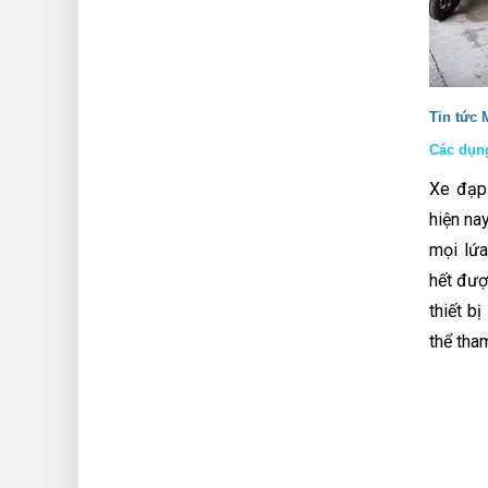
Tin tức
Các dụng
Xe đạp 
hiện nay
mọi lứa
hết đượ
thiết b
thể tha