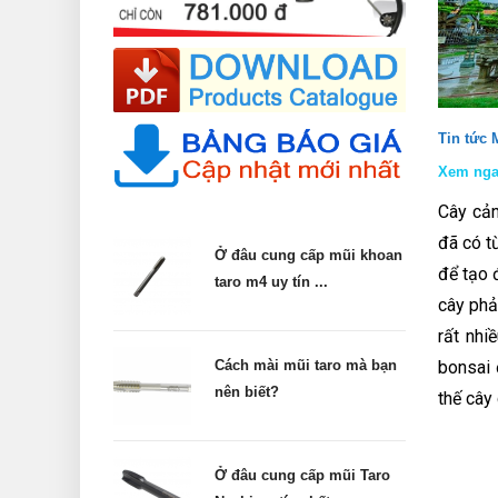
Tin tức
Xem ngay
Cây cản
đã có từ
Ở đâu cung cấp mũi khoan
để tạo 
taro m4 uy tín ...
cây phả
rất nhi
Cách mài mũi taro mà bạn
bonsai 
nên biết?
thế cây
Ở đâu cung cấp mũi Taro