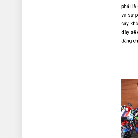
phải là
và sự p
cây khô
đây sẽ 
dáng ch