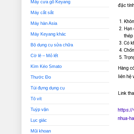
Máy cưa gỗ Keyang
đặc tín
Máy cắt sắt
Khôn
Máy hàn Asia
Hạn 
Máy Keyang khác
thép
Có k
Bộ dụng cụ sửa chữa
Chốn
Cờ lê – Mỏ lết
Trọn
Kìm Kéo Smato
Hàng có
liên hệ
Thước Đo
Túi đựng dụng cụ
Link th
Tô vít
Tuýp vặn
https:/
nhua-ha
Lục giác
Mũi khoan