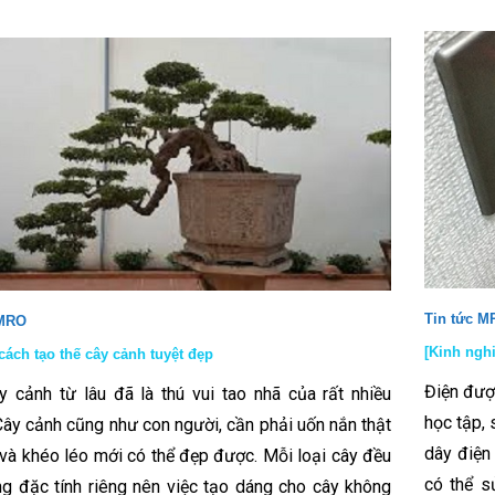
Tin tức M
 MRO
[Kinh ngh
 cách tạo thế cây cảnh tuyệt đẹp
Điện đượ
y cảnh từ lâu đã là thú vui tao nhã của rất nhiều
học tập, 
Cây cảnh cũng như con người, cần phải uốn nắn thật
dây điện
 và khéo léo mới có thể đẹp được. Mỗi loại cây đều
có thể s
g đặc tính riêng nên việc tạo dáng cho cây không