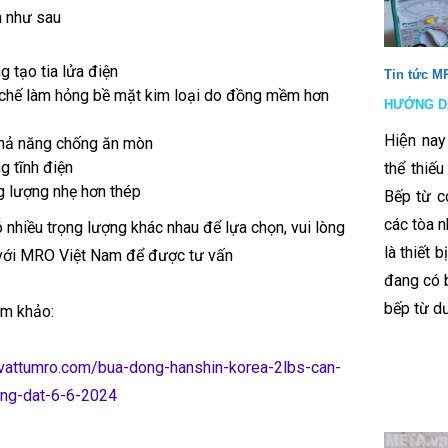
h như sau
g tạo tia lửa điện
Tin tức M
chế làm hỏng bề mặt kim loại do đồng mềm hơn
HƯỚNG D
Hiện nay
hả năng chống ăn mòn
g tĩnh điện
thể thiế
g lượng nhẹ hơn thép
Bếp từ 
các tòa 
 nhiều trọng lượng khác nhau để lựa chọn, vui lòng
là thiết 
 với MRO Việt Nam để được tư vấn
đang có 
bếp từ d
am khảo:
/vattumro.com/bua-dong-hanshin-korea-2lbs-can-
ng-dat-6-6-2024