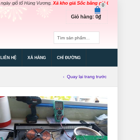
ùng Vương.
Xả kho giá Sốc bằng giá Gốc
cho các sản phẩm dụng cụ
0
0
₫
Giỏ hàng:
LIÊN HỆ
XẢ HÀNG
CHỈ ĐƯỜNG
Quay lại trang trước