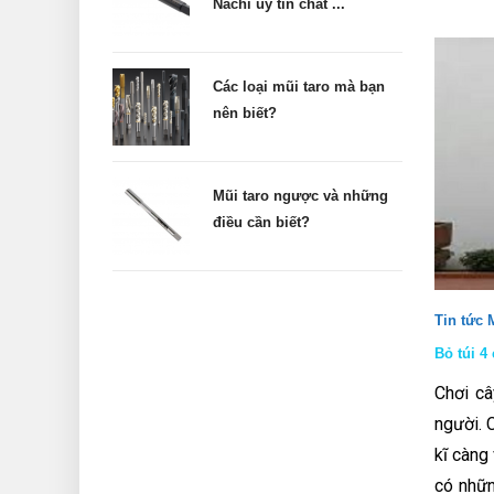
Nachi uy tín chất ...
Các loại mũi taro mà bạn
nên biết?
Mũi taro ngược và những
điều cần biết?
Tin tức
Bỏ túi 4
Chơi câ
người. 
kĩ càng
có nhữn