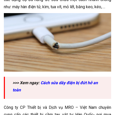
như: máy hàn điện tử, kìm, tua vít, mỏ lết, băng keo, kéo,….
>>> Xem ngay:
Cách sửa dây điện bị đứt hở an
toàn
Công ty CP Thiết bị và Dịch vụ MRO – Việt Nam chuyên
cung cấp các thiết bị cầm tay, vật tư Hàn Quốc- nơi mua