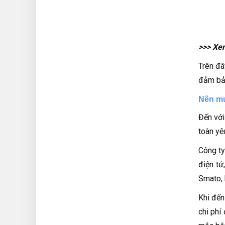
>>> Xe
Trên đâ
đảm bảo
Nên mu
Đến với
toàn yê
Công ty
điện tử
Smato, 
Khi đến
chi phí