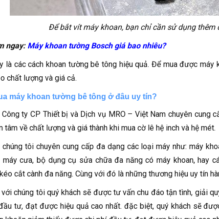
Để bắt vít máy khoan, bạn chỉ cần sử dụng thêm đ
m ngay:
Máy khoan tường Bosch giá bao nhiêu?
y là các cách khoan tường bê tông hiệu quả. Để mua được máy kh
 chất lượng và giá cả.
a máy khoan tường bê tông ở đâu uy tín?
 Công ty CP Thiết bị và Dịch vụ MRO – Việt Nam chuyên cung cấp
n tâm về chất lượng và giá thành khi mua cờ lê hệ inch và hệ mét.
 chúng tôi chuyên cung cấp đa dạng các loại máy như: máy kho
, máy cưa, bộ dụng cụ sửa chữa đa năng có máy khoan, hay cá
kéo cắt cành đa năng. Cùng với đó là những thương hiệu uy tín 
 với chúng tôi quý khách sẽ được tư vấn chu đáo tận tình, giải
 đầu tư, đạt được hiệu quả cao nhất. đặc biệt, quý khách sẽ đượ