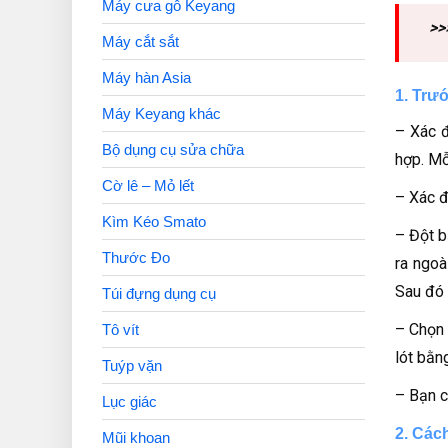
Máy cưa gỗ Keyang
>>
Máy cắt sắt
Máy hàn Asia
1. Trư
Máy Keyang khác
– Xác đ
Bộ dụng cụ sửa chữa
hợp. Mỗ
Cờ lê – Mỏ lết
– Xác đ
Kìm Kéo Smato
– Đột b
Thước Đo
ra ngoà
Sau đó 
Túi đựng dụng cụ
– Chọn 
Tô vít
lót bằn
Tuýp vặn
– Bạn c
Lục giác
2. Các
Mũi khoan