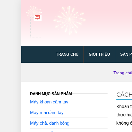
TRANG CHỦ
GIỚI THIỆU
SẢN 
Trang ch
CÁCH
DANH MỤC SẢN PHẨM
Máy khoan cầm tay
Khoan t
Máy mài cầm tay
thực hi
không đ
Máy chà, đánh bóng