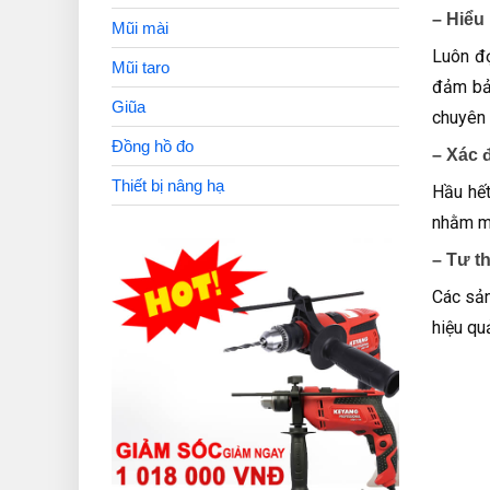
– Hiểu
Mũi mài
Luôn đọ
Mũi taro
đảm bảo
Giũa
chuyên 
Đồng hồ đo
– Xác 
Thiết bị nâng hạ
Hầu hế
nhằm ma
– Tư t
Các sản
hiệu qu