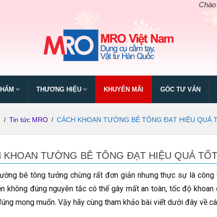
Chào mừng ngày
PHẨM
THƯƠNG HIỆU
KHUYẾN MÃI
GÓC TƯ VẤN
ủ
/
Tin tức MRO
/
CÁCH KHOAN TƯỜNG BÊ TÔNG ĐẠT HIỆU QUẢ 
 KHOAN TƯỜNG BÊ TÔNG ĐẠT HIỆU QUẢ TỐT
ường bê tông tưởng chừng rất đơn giản nhưng thực sự là công v
ện không đúng nguyên tắc có thể gây mất an toàn, tốc độ khoa
úng mong muốn. Vậy hãy cùng tham khảo bài viết dưới đây về các