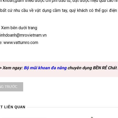
 khoăn,giảm thiểu được chi phí đầu tư, đạt được hiệu quả cao nh
bất cứ nhu cầu về vật dụng cầm tay, quý khách có thể gọi điện 
: Xem bên dưới trang
 kinhdoanh@mrovietnam.vn
e: www.vattumro.com
> Xem ngay:
Bộ mũi khoan đa năng
chuyên dụng BỀN RẺ Chất 
NG TRƯỚC
ẾT LIÊN QUAN