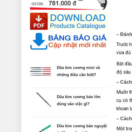
– Đánh
Trước h
vừa đủ 
Bắt đầu
Dũa kim cương mini và
độ sâu 
những điều cần biết?
– Cách
Muốn th
Dũa kim cương bản lớn
cụ có t
dùng vào việc gì?
khoan l
– Cách
Dũa kim cương bán nguyệt
Một tro