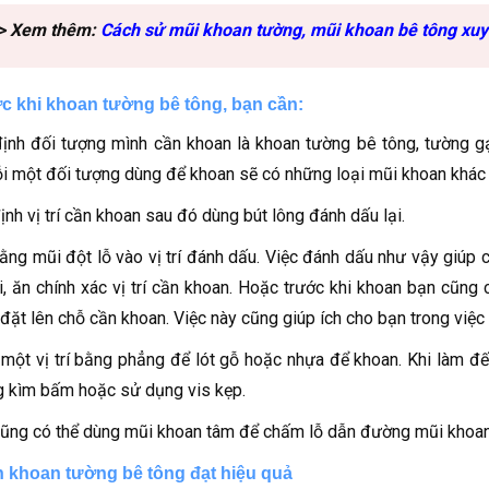
> Xem thêm:
Cách sử mũi khoan tường, mũi khoan bê tông xuy
ớc khi khoan tường bê tông, bạn cần:
ịnh đối tượng mình cần khoan là khoan tường bê tông, tường 
i một đối tượng dùng để khoan sẽ có những loại mũi khoan khác
ịnh vị trí cần khoan sau đó dùng bút lông đánh dấu lại.
ằng mũi đột lỗ vào vị trí đánh dấu. Việc đánh dấu như vậy giúp c
i, ăn chính xác vị trí cần khoan. Hoặc trước khi khoan bạn cũn
đặt lên chỗ cần khoan. Việc này cũng giúp ích cho bạn trong việc 
một vị trí bằng phẳng để lót gỗ hoặc nhựa để khoan. Khi làm đế
g kìm bấm hoặc sử dụng vis kẹp.
ũng có thể dùng mũi khoan tâm để chấm lỗ dẫn đường mũi khoan 
h khoan tường bê tông đạt hiệu quả