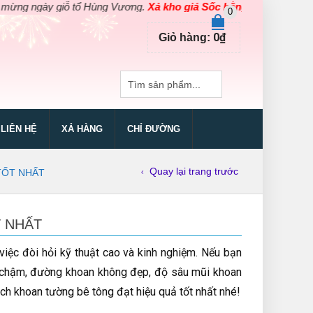
 giỗ tổ Hùng Vương.
Xả kho giá Sốc bằng giá Gốc
cho các sản phẩ
0
0
₫
Giỏ hàng:
LIÊN HỆ
XẢ HÀNG
CHỈ ĐƯỜNG
Quay lại trang trước
TỐT NHẤT
 NHẤT
iệc đòi hỏi kỹ thuật cao và kinh nghiệm. Nếu bạn
n chậm, đường khoan không đẹp, độ sâu mũi khoan
h khoan tường bê tông đạt hiệu quả tốt nhất nhé!