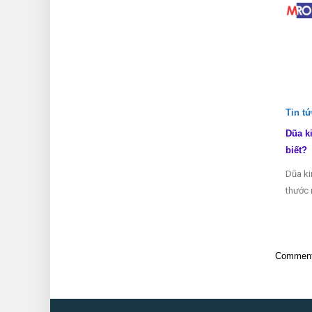
Tin t
Dũa k
biết?
Dũa ki
thước 
Comments