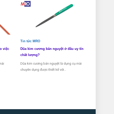
Tin tức MRO
Tin tức MRO
o việc
Dũa kim cương bán nguyệt ở đâu uy tín
Dũa kim cươn
chất lượng?
biết?
mài
Dũa kim cương bán nguyệt là dụng cụ mài
Dũa kim cương 
chuyên dụng được thiết kế với…
dụng được sử 