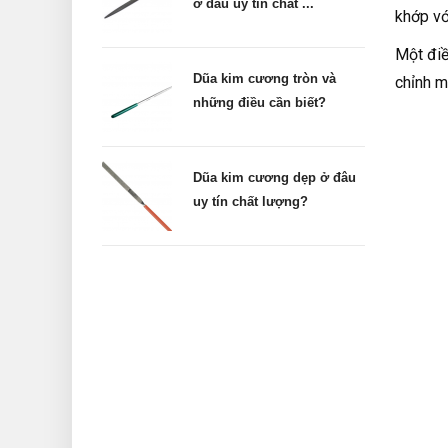
ở đâu uy tín chất ...
khớp vớ
Một điề
Dũa kim cương tròn và
chỉnh m
những điều cần biết?
Dũa kim cương dẹp ở đâu
uy tín chất lượng?