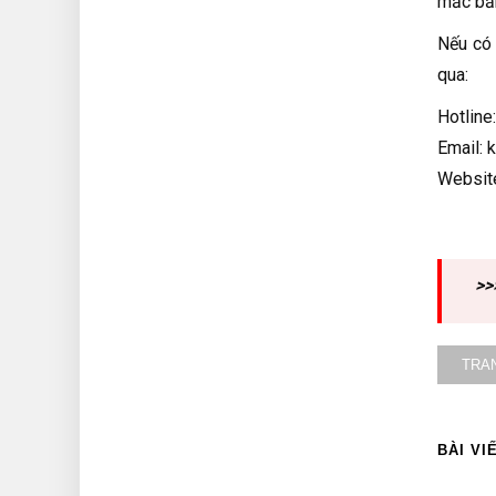
mắc băn
Nếu có 
qua:
Hotline
Email:
Websit
>>
TRA
BÀI VI