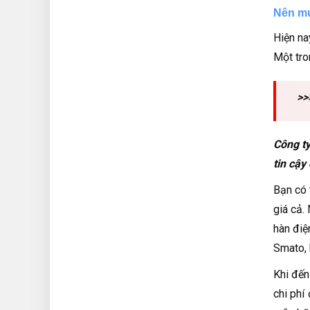
Nên mu
Hiện na
Một tro
>>
Công ty
tin cậy
Bạn có 
giá cả.
hàn điệ
Smato, 
Khi đến
chi phí