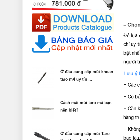
– Chọn 
Đẻ lựa 
chỉ uy 
bật nhấ
người t
Ở đâu cung cấp mũi khoan
Lưu ý 
taro m4 uy tín ...
– Các c
– Có bả
Cách mài mũi taro mà bạn
– Cần k
nên biết?
hàng tr
– Không
Ở đâu cung cấp mũi Taro
bao lâu.