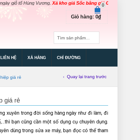
 Hùng Vương.
Xả kho giá Sốc bằng giá Gốc
cho các sản phẩm dụng 
0
0
₫
Giỏ hàng:
LIÊN HỆ
XẢ HÀNG
CHỈ ĐƯỜNG
Quay lại trang trước
iệp giá rẻ
 giá rẻ
g xuyên trong đời sống hàng ngày như đi làm, đi
nổ,…thì bạn cũng cần một số dụng cụ chuyên dụng.
huyên dùng trong sửa xe máy, bạn đọc có thể tham