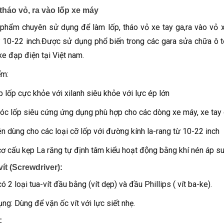
tháo vỏ, ra vào lốp xe máy
phẩm chuyên sử dụng để làm lốp, tháo vỏ xe tay ga,ra vào vỏ 
10-22 inch.Được sử dụng phổ biến trong các gara sửa chữa ô tô
 xe đạp điện tại Việt nam.
ểm:
p lốp cực khỏe với xilanh siêu khỏe với lực ép lớn
c lốp siêu cứng ứng dụng phù hợp cho các dòng xe máy, xe tay 
 dùng cho các loại cỡ lốp với đường kính la-rang từ 10-22 inch
ơ cấu kẹp La răng tự định tâm kiểu hoạt động bằng khí nén áp 
vít (Screwdriver):
ó 2 loại tua-vít đầu bằng (vít dẹp) và đầu Phillips ( vít ba-ke).
ng: Dùng để vặn ốc vít với lực siết nhẹ.
: