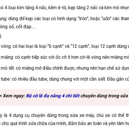
có 4 loại kìm tăng 4 nấc, kềm ê-tô, kẹp tăng 2 nấc và kìm mỏ nhọn
ng: dùng để kẹp các loại có hình dạng “tròn”, hoặc “uốn” các th
ông số, cốt đạp….
ê
 vòng: có hai loại là loại “6 cạnh” và “12 cạnh”, loại 12 cạnh dùng
 miệng: có cạnh tiếp xúc với ốc vít ít hơn cờ-lê vòng nên miệng m
 mỏ-lết: có miệng mở điều chỉnh được, nhưng nên hạn chế sử dụng
 tube: có nhiều đầu tube, dùng chung với một cần siết. Đầu gắn của
> Xem ngay:
Bộ cờ lê đa năng 4 chi tiết
chuyên dùng trong sửa
y là 4 dụng cụ chuyên dùng trong sửa xe máy, chủ xe có thể th
 cho quá trình sửa chữa của mình, đảm bảo an toàn và yên tâm hơ