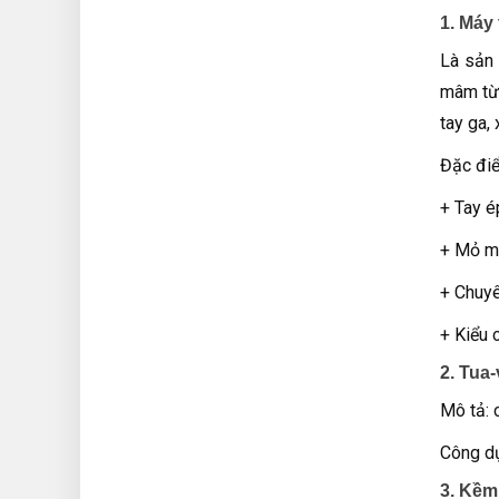
1. Máy 
Là sản 
mâm từ 
tay ga,
Đặc đi
+ Tay é
+ Mỏ mó
+ Chuyên
+ Kiểu c
2. Tua-
Mô tả: c
Công dụ
3. Kềm