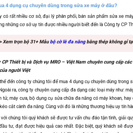
a 4 dụng cụ chuyên dùng trong sửa xe máy ở đâu?
y có rất nhiều cơ sở, đại lý phân phối, bán sản phẩm sửa xe má
ng những cơ sở uy tín được nhiều người biết đến là Công ty CP Th
> Xem trọn bộ 31+ Mẫu
bộ cờ lê đa năng
bằng thép không gỉ t
 CP Thiết bị và Dịch vụ MRO – Việt Nam chuyên cung cấp các 
 của người Việt
thể đến công ty chúng tôi để mua 4 dụng cụ chuyên dùng trong 
 Ngoài ra, công ty chuyên cung cấp đa dạng các loại máy như: m
n tử, máy cưa, bộ dụng cụ sửa chữa đa năng có máy khoan, hay 
kéo cắt cành đa năng. Cùng với đó là những thương hiệu uy tín 
 với chúng tôi quý khách sẽ được tư vấn chu đáo tận tình, giải
 đầu tư, đạt được hiệu quả cao nhất. Đặc biệt, quý khách sẽ đượ