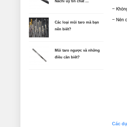
Nachi uy tín chất ...
– Không
– Nên c
Các loại mũi taro mà bạn
nên biết?
Mũi taro ngược và những
điều cần biết?
Các dụ