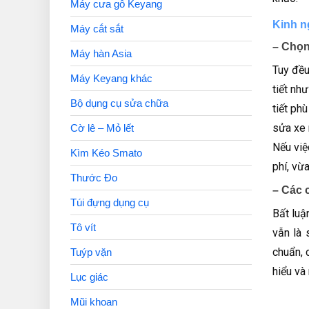
Máy cưa gỗ Keyang
Kinh n
Máy cắt sắt
– Chọn
Máy hàn Asia
Tuy đều
Máy Keyang khác
tiết nh
Bộ dụng cụ sửa chữa
tiết ph
sửa xe 
Cờ lê – Mỏ lết
Nếu việ
Kìm Kéo Smato
phí, vừ
Thước Đo
– Các c
Túi đựng dụng cụ
Bất luậ
Tô vít
vẫn là 
chuẩn, 
Tuýp vặn
hiểu và
Lục giác
Mũi khoan