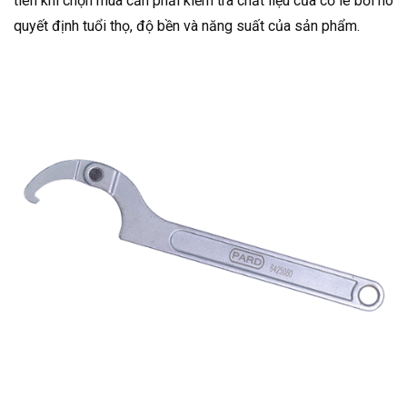
tiên khi chọn mua cần phải kiểm tra chất liệu của cờ lê bởi nó
quyết định tuổi thọ, độ bền và năng suất của sản phẩm.