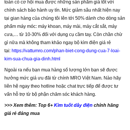
toàn có cơ hội mua được những sản phẩm giá tốt với
chính sách bảo hành uy tín. Mức giảm sâu nhất hiện nay
tại gian hàng của chúng tôi lên tới 50% dành cho dòng sản
phẩm máy móc: máy khoan, máy mài, máy cắt sắt, máy
cưa,… từ 10-30% đối với dụng cụ cầm tay. Còn chần chừ
gì nữa mà không tham khảo ngay bộ kìm điện giá rẻ
tại:
https://vattumro.com/phan-biet-cong-dung-cua-7-loai-
kim-sua-chua-gia-dinh.html
Ngoài ra nếu bạn mua hàng số lượng lớn bạn sẽ được
hưởng mức giá ưu đãi từ chính MRO Việt Nam. Nào hãy
liên hệ ngay theo hotline
hoặc chat trực tiếp để được tư
vấn hỗ trợ từ bộ phận chăm sóc khách hàng.
>>> Xem thêm: Top 6+
Kìm tuốt dây điện
chính hãng
giá rẻ đáng mua