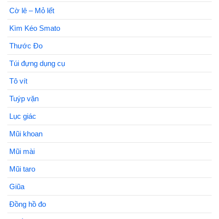
Cờ lê – Mỏ lết
Kìm Kéo Smato
Thước Đo
Túi đựng dụng cụ
Tô vít
Tuýp vặn
Lục giác
Mũi khoan
Mũi mài
Mũi taro
Giũa
Đồng hồ đo