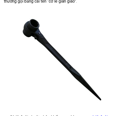
thường gọi bằng cái tên “cờ lê giàn giáo”.