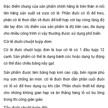
Đặc điểm chung của sản phẩm chính hãng là trên thân in nổi
tên hãng sản xuất và size cờ lê. Phần đuôi có lỗ để treo,
phân cờ lê thon dần về đuôi để kết hợp với tay công tăng độ
dài tay đòn. Ưu điểm của sản phẩm là độ bền cao, đa dụng
cho nhiều công trình vì vậy thường được sử dụng phổ biến.
Cờ lê đuôi chuột tuýp đơn
Cờ lê đuôi chuột tuýp đơn là loại cờ lê có 1 đầu tuýp 12
cạnh. Sản phẩm có thể là dạng bánh cóc hoặc dạng tự động
có thể đảo chiều bằng nẫy gạt.
Sản phẩm được làm bằng hợp kim cao cấp, bên ngoài phủ
mạ sơn chống ăn mòn. cờ lê đuôi thon dần phần cuối đuôi
có lỗ xỏ để treo dụng cụ khi cần. Phần chuôi thiết kế dùng
cho những không gian hẹp và ăn thẳng hàng lỗ xỏ bu lông
trong thi công giàn giáo.
Tẩu đuôi chuột tuýp đôi