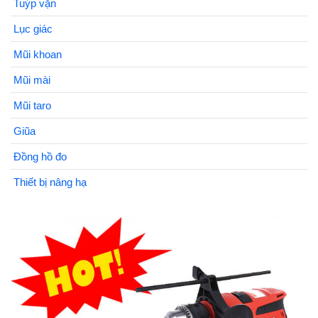
Tuýp vặn
Lục giác
Mũi khoan
Mũi mài
Mũi taro
Giũa
Đồng hồ đo
Thiết bị nâng hạ