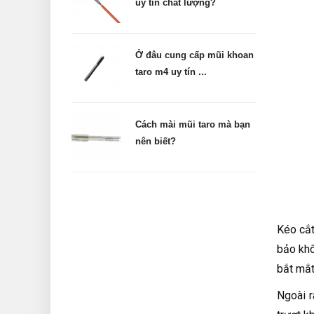
uy tín chất lượng?
Ở đâu cung cấp mũi khoan
taro m4 uy tín ...
Cách mài mũi taro mà bạn
nên biết?
Kéo cắt
bảo khô
bắt mắt
Ngoài r