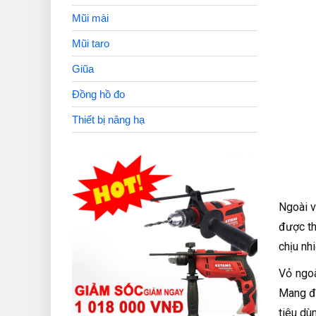
Mũi mài
Mũi taro
Giũa
Đồng hồ đo
Thiết bị nâng hạ
Ngoài v
được th
chịu nh
Vỏ ngoà
Mang đế
tiêu dù