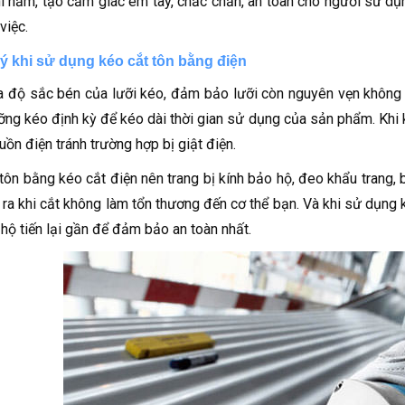
hi nắm, tạo cảm giác êm tay, chắc chắn, an toàn cho người sử dụn
việc.
 ý khi sử dụng kéo cắt tôn bằng điện
a độ sắc bén của lưỡi kéo, đảm bảo lưỡi còn nguyên vẹn không 
ng kéo định kỳ để kéo dài thời gian sử dụng của sản phẩm. Khi ki
uồn điện tránh trường hợp bị giật điện.
 tôn bằng kéo cắt điện nên trang bị kính bảo hộ, đeo khẩu trang,
 ra khi cắt không làm tổn thương đến cơ thể bạn. Và khi sử dụn
hộ tiến lại gần để đảm bảo an toàn nhất.