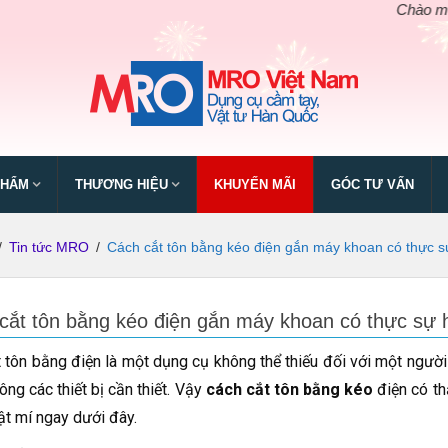
Chào mừng ngày giỗ
PHẨM
THƯƠNG HIỆU
KHUYẾN MÃI
GÓC TƯ VẤN
/
Tin tức MRO
/
Cách cắt tôn bằng kéo điện gắn máy khoan có thực s
cắt tôn bằng kéo điện gắn máy khoan có thực sự 
 tôn bằng điện là một dụng cụ không thể thiếu đối với một người t
ông các thiết bị cần thiết. Vậy
cách
cắt tôn bằng kéo
điện có th
t mí ngay dưới đây.