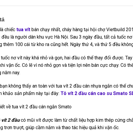
tả
là chiếc
tua vít
bán chạy nhất, cháy hàng tại hội chợ Vietbuild 20
 đều là người dân khu vực Hà Nội. Sau 3 ngày đầu, tất cả tuốc nơ
 thêm 100 cái từ kho ra cũng hết. Ngày thứ 4, và thứ 5 đều không
 tuốc nơ vít này khá nhỏ và gọn, hai đầu có thể thay đổi được. Ta
khi vặn ốc. Có lẽ vì nó nhỏ gọn và tiện lợi nên bán cực chạy. Có t
g năm nay.
bạn không thấy an toàn với tua vít 2 đầu cán nhựa ngắn có thể ch
 khảo sản phẩm này tại đây:
Tô vít 2 đầu cán cao su Smato 
tiết về tua vít 2 đầu cán ngắn Smato
 vít 2 đầu
có mũi vít được làm từ chất liệu hợp kim thép cứng ch
g trơn trượt, giúp cầm nắm và thao tác hiệu quả khi vặn ốc.