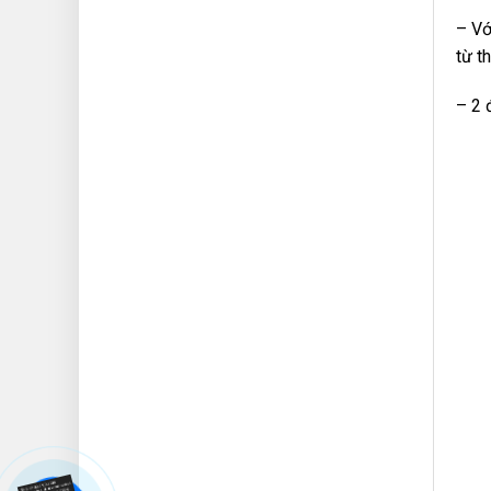
– Vớ
từ t
– 2 