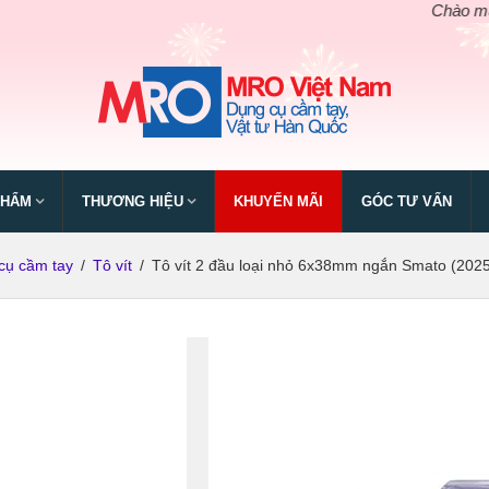
Chào mừng ngày g
PHẨM
THƯƠNG HIỆU
KHUYẾN MÃI
GÓC TƯ VẤN
cụ cầm tay
/
Tô vít
/
Tô vít 2 đầu loại nhỏ 6x38mm ngắn Smato (2025