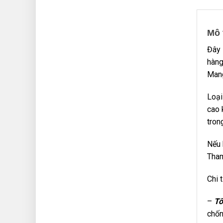
Mô 
Đây 
hàng
Mang
Loại
cao 
tron
Nếu 
Tham
Chi 
–
Tô
chốn