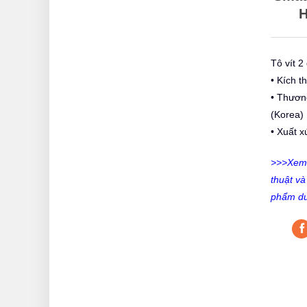
H
Tô vít 
• Kích 
• Thươn
(Korea)
• Xuất 
>>>Xem c
thuật v
phẩm dư