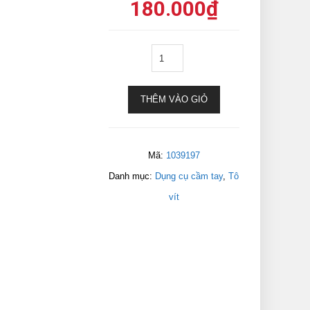
180.000
₫
THÊM VÀO GIỎ
Mã:
1039197
Danh mục:
Dụng cụ cầm tay
,
Tô
vít