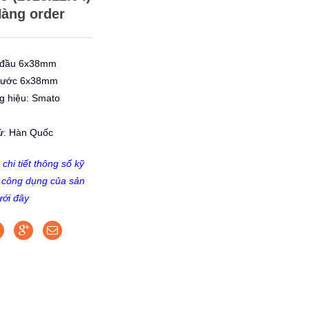
àng order
2 đầu 6x38mm
thước 6x38mm
g hiệu: Smato
xứ: Hàn Quốc
hi tiết thông số kỹ
à công dụng của sản
ới đây