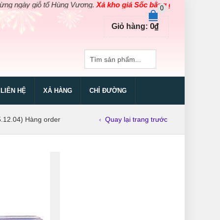
iỗ tổ Hùng Vương.
Xả kho giá Sốc bằng giá Gốc
cho các sản phẩm
0
0
₫
Giỏ hàng:
LIÊN HỆ
XẢ HÀNG
CHỈ ĐƯỜNG
.12.04) Hàng order
Quay lại trang trước