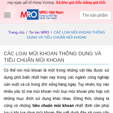
g ngày giỗ tổ Hùng Vương.
Xả kho giá Sốc bằng giá Gốc
cho các s
Trang chủ
/
Tin tức MRO
/
CÁC LOẠI MŨI KHOAN THÔNG
DỤNG VÀ TIÊU CHUẨN MŨI KHOAN
CÁC LOẠI MŨI KHOAN THÔNG DỤNG VÀ
TIÊU CHUẨN MŨI KHOAN
Có thể nói mũi khoan là một trong những vật liệu được sử
dụng phổ biến nhất hiện nay trong các ngành công nghiệp
sản xuất và cả trong đời sống hàng ngày. Tuy nhiên, tùy vào
nhiều yếu tố mà mũi khoan mỗi loại mũi khoan phù hợp với
những mục đích sử dụng khác nhau. Đồng thời, chúng ta
cũng có những
tiêu chuẩn mũi khoan
nhất định cần phải
lưu ý khi lựa chọn mũi khoan. Bài viết dưới đây sẽ cung cấp