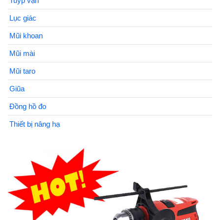
Tuýp vặn
Lục giác
Mũi khoan
Mũi mài
Mũi taro
Giũa
Đồng hồ đo
Thiết bị nâng hạ