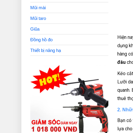
Mũi mài
Mũi taro
Giũa
Hiện na
Đồng hồ đo
dụng kh
Thiết bị nâng hạ
hàng có
đâu
cho
Kéo cắt
Lưỡi da
quanh. 
thuê thợ
2. Nhữn
Bạn có 
lựa cho