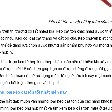
Kéo cắt tôn và vật bất ly thân của n
y trên thị trường có rất nhiều loại kéo cắt tôn khác nhau được th
ác nhau. Kéo có loại cắt thẳng và cắt bo cua. Kéo chuyên biệt cho
 thể dễ dàng lựa chọn được những sản phẩm phù hợp với mong m
 hợp lý.
 tôn được làm từ hợp kim thép chắc chắn nên rất hiếm khi xảy ra 
o được thiết kế sắc bén giúp bạn có được những đường cắt gọn
Bạn hoàn toàn có thể sử dụng món đồ nghề hữu ích này một cách
, giúp tiết kiệm thời gian và chi phí.
g loại kéo cắt tôn tốt nhất hiện nay
thể bắt gặp muôn vàn những loại kéo cắt tôn của các hãng khác nha
 mình loại kéo phù hợp nhất và tìm xem
kéo cắt tôn mua ở đâu
c