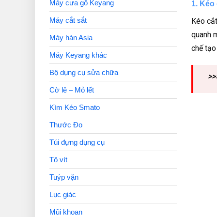
Máy cưa gỗ Keyang
1. Kéo 
Máy cắt sắt
Kéo cắt
quanh m
Máy hàn Asia
chế tạo 
Máy Keyang khác
Bộ dụng cụ sửa chữa
>>
Cờ lê – Mỏ lết
Kìm Kéo Smato
Thước Đo
Túi đựng dụng cụ
Tô vít
Tuýp vặn
Lục giác
Mũi khoan