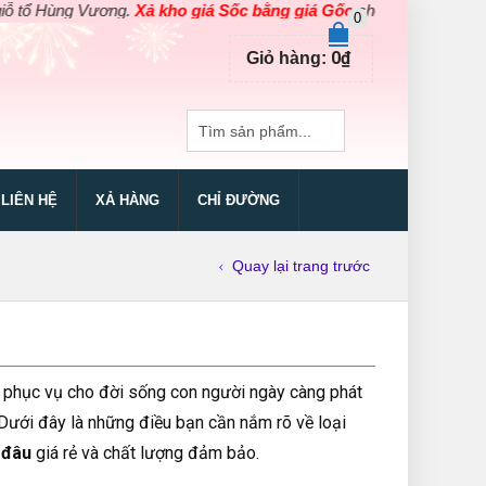
g Vương.
Xả kho giá Sốc bằng giá Gốc
cho các sản phẩm dụng cụ đ
0
0
₫
Giỏ hàng:
LIÊN HỆ
XẢ HÀNG
CHỈ ĐƯỜNG
Quay lại trang trước
 để phục vụ cho đời sống con người ngày càng phát
 Dưới đây là những điều bạn cần nắm rõ về loại
 đâu
giá rẻ và chất lượng đảm bảo.