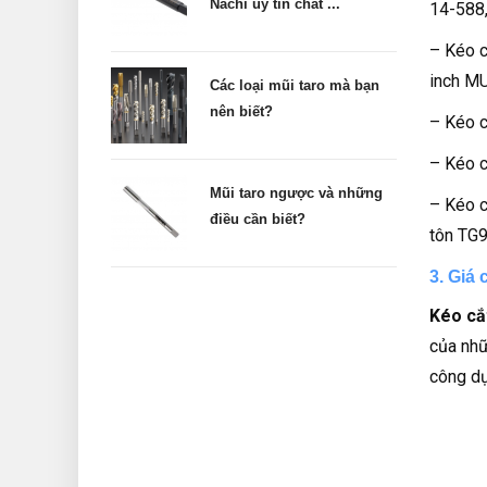
Nachi uy tín chất ...
14-588,
– Kéo c
inch M
Các loại mũi taro mà bạn
nên biết?
– Kéo c
– Kéo c
Mũi taro ngược và những
– Kéo c
điều cần biết?
tôn TG
3. Giá 
Kéo cắ
của nhữ
công dụ