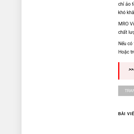
chỉ ảo 
khó khă
MRO Việ
chất lư
Nếu có 
Hoặc t
>>
TRA
BÀI VI