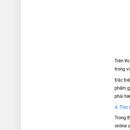
Trên th
trong v
Đặc biệ
phẩm gi
phải hà
4. Tìm
Trong th
online 