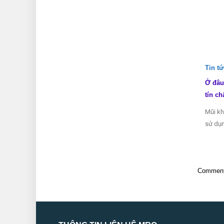
Tin t
Ở đâu
tín ch
Mũi kh
sử dụn
Comments