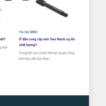
Tin tức MRO
Tin tức MRO
iết?
Ở đâu cung cấp mũi Taro Nachi uy tín
Các loại mũi 
chất lượng?
ng quá
Mũi taro là mộ
Trong lĩnh vực cơ khí chế tạo và gia công
thể thiếu tron
kim loại, việc lựa chọn…