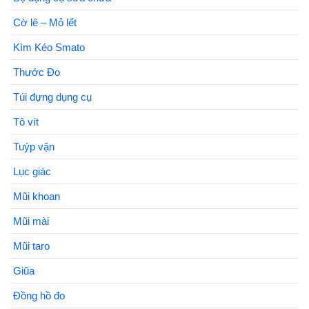
Cờ lê – Mỏ lết
Kìm Kéo Smato
Thước Đo
Túi đựng dụng cụ
Tô vít
Tuýp vặn
Lục giác
Mũi khoan
Mũi mài
Mũi taro
Giũa
Đồng hồ đo