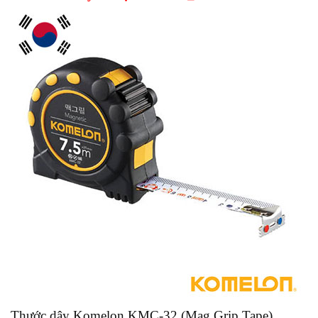
Thước dây Komelon KMC-32 (Mag Grip Tape)