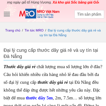
g ngày giỗ tổ Hùng Vương.
Xả kho giá Sốc bằng giá Gốc
cho các s
Trang chủ
/
Tin tức MRO
/
Đại lý cung cấp thước dây giá rẻ và
uy tín tại Đà Nẵng
Đại lý cung cấp thước dây giá rẻ và uy tín tại
Đà Nẵng
Thước dây giá rẻ
chất lượng mua số lượng lớn ở đâu?
Câu hỏi khiến nhiều cửa hàng nhỏ lẻ đau đầu bởi đa
số đại lý cung cấp
thước dây giá rẻ
tại Đà Nẵng đều
không thể đáp ứng được hết những yêu cầu này. Đặc
biệt để mua
thước dây 5m
, 2m, 7.5m… số lượng lớn
trong thời gian ngắn lại càng là một vấn đề. Đừng lo