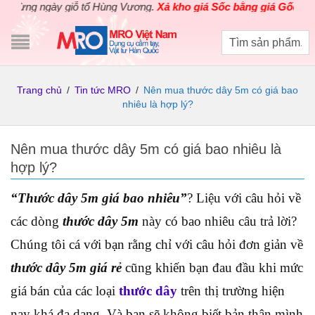
g ngày giỗ tổ Hùng Vương.
Xả kho giá Sốc bằng giá Gốc
cho các 
Trang chủ
/
Tin tức MRO
/
Nên mua thước dây 5m có giá bao
nhiêu là hợp lý?
Nên mua thước dây 5m có giá bao nhiêu là
hợp lý?
“Thước dây 5m giá bao nhiêu”
? Liệu với câu hỏi về
các dòng
thước dây 5m
này có bao nhiêu câu trả lời?
Chúng tôi cá với bạn rằng chỉ với câu hỏi đơn giản về
thước dây 5m giá rẻ
cũng khiến bạn đau đầu khi mức
giá bán của các loại
thước dây
trên thị trường hiện
nay khá đa dạng. Và bạn sẽ không biết bản thân mình