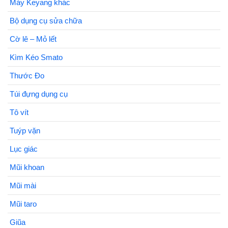
Máy Keyang khác
Bộ dụng cụ sửa chữa
Cờ lê – Mỏ lết
Kìm Kéo Smato
Thước Đo
Túi đựng dụng cụ
Tô vít
Tuýp vặn
Lục giác
Mũi khoan
Mũi mài
Mũi taro
Giũa