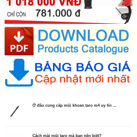
Ở đâu cung cấp mũi khoan taro m4 uy tín ...
Cách mài mũi taro mà bạn nên biết?