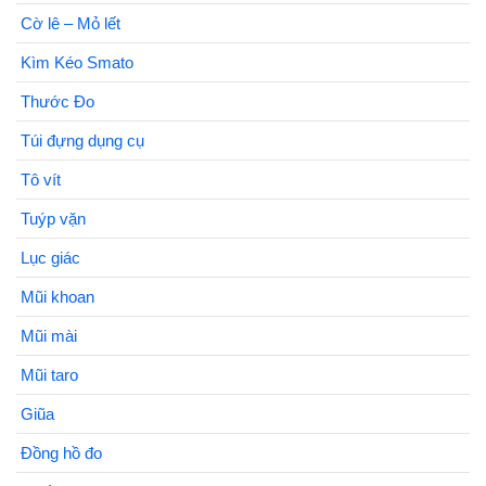
Cờ lê – Mỏ lết
Kìm Kéo Smato
Thước Đo
Túi đựng dụng cụ
Tô vít
Tuýp vặn
Lục giác
Mũi khoan
Mũi mài
Mũi taro
Giũa
Đồng hồ đo