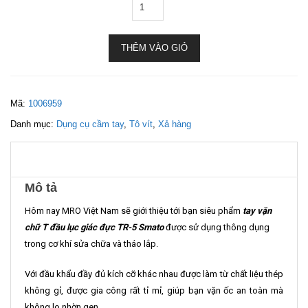
THÊM VÀO GIỎ
Mã:
1006959
Danh mục:
Dụng cụ cầm tay
,
Tô vít
,
Xả hàng
Mô tả
Hôm nay MRO Việt Nam sẽ giới thiệu tới bạn siêu phẩm
tay vặn
chữ T
đầu lục giác đực TR-5 Smato
được sử dụng thông dụng
trong cơ khí sửa chữa và tháo lắp.
Với đầu khẩu đầy đủ kích cỡ khác nhau được làm từ chất liệu thép
không gỉ, được gia công rất tỉ mỉ, giúp bạn vặn ốc an toàn mà
không lo nhờn gen.