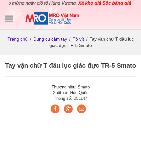
o mừng ngày giỗ tổ Hùng Vương.
Xả kho giá Sốc bằng giá Gốc
cho
Trang chủ
/
Dụng cụ cầm tay
/
Tô vít
/
Tay vặn chữ T đầu lục
giác đực TR-5 Smato
Tay vặn chữ T đầu lục giác đực TR-5 Smato
Thương hiệu: Smato
Xuất xứ: Hàn Quốc
Thông số: D5L147