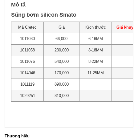
Mô tả
Súng bơm silicon Smato
Mã Cretec
Giá
Kích thước
Giá khuyến
1011030
66,000
6-16MM
1011058
230,000
8-18MM
1011076
540,000
8-22MM
1014046
170,000
11-25MM
1011119
890,000
1029251
810,000
Thương hiệu