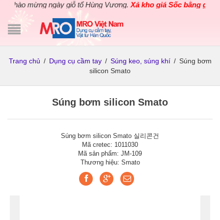
Chào mừng ngày giỗ tổ Hùng Vương.
Xả kho giá Sốc bằng giá Gố
Trang chủ
/
Dụng cụ cầm tay
/
Súng keo, súng khí
/
Súng bơm
silicon Smato
Súng bơm silicon Smato
Súng bơm silicon Smato 실리콘건
Mã cretec: 1011030
Mã sản phẩm: JM-109
Thương hiệu: Smato